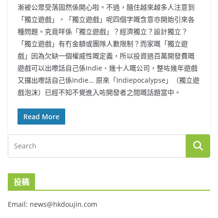
漸被公眾受落固然係開心啦。不過，隨住越來越多人注意到
「獨立遊戲」，「獨立遊戲」呢四個字嘅含意亦開始引來各
種問題。究竟咩係「獨立遊戲」？經濟獨立？設計獨立？
「獨立遊戲」有冇金額或團隊人數限制？而家嘅「獨立遊
戲」因為欠缺一個權威性嘅定義，所以投資過百萬開發費嘅
遊戲可以出嚟話自己係Indie、幾十人嘅公司，整咗幾年遊戲
又攞出嚟話自己係Indie… 原來「Indiepocalypse」（獨立遊
戲泡沫）已經不知不覺進入咗開發者之間嘅話題當中。
Read More
投稿
Email: news@hkdoujin.com