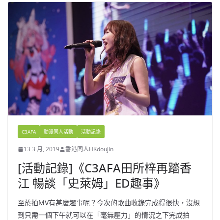
C3AFA
動漫同人活動
活動記錄
13 3 月, 2019
香港同人HKdoujin
[活動記錄]《C3AFA田所梓再踏香
江 暢談「史萊姆」ED趣事》
至於拍MV有甚麼趣事呢？今次的歌曲收錄完成得很快，沒想
到只需一個下午就可以在「毫無壓力」的情況之下完成拍