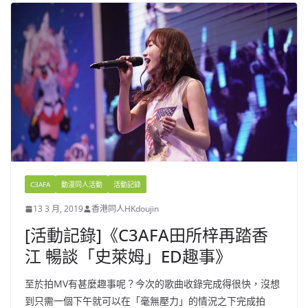
C3AFA
動漫同人活動
活動記錄
13 3 月, 2019
香港同人HKdoujin
[活動記錄]《C3AFA田所梓再踏香
江 暢談「史萊姆」ED趣事》
至於拍MV有甚麼趣事呢？今次的歌曲收錄完成得很快，沒想
到只需一個下午就可以在「毫無壓力」的情況之下完成拍