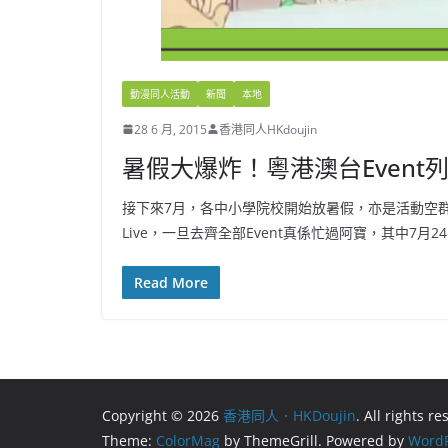
動漫同人活動
新聞
本地
28 6 月, 2015
香港同人HKdoujin
暑假大爆炸！粵港澳台Event
接下來7月，各中小學院校開始放暑假，亦是活動空
Live，一旦去齊全部Event真係忙過阿寶，其中7月
Read More
Copyright © 2026
香港同人．HKDoujin
. All rights r
Theme:
ColorMag
by ThemeGrill. Powered by
WordP