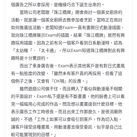
個廣告之所以會採用，是機緣巧合下誕生出來的。
當時公司老闆跟「珠江橋牌」開會商討一個美女廚房的
活動，就是讓一個美女廚師去教參加者烹飪，當時正在商討
如何推廣這活動。老闆知道Exam一直有畫開日式動漫插圖，
就向珠江橋牌展示Exam的插圖，結果「珠江橋牌」居然有興
趣採用插圖。因為之前有另一個客戶看到日系動漫時，認為
「太幼稚「、「太卡通」。所以Exam知道珠江橋牌對此有興
趣時是十分驚訝的。
而出了車身廣告後，Exam表示其他客戶是有對日式畫風
有一點態度的改變，「雖然未有客戶真的再採用，但看了這
個例子之後，又會有『OK喎』的反應。」
雖然遊戲公司做不住，而且轉入了看似與動漫毫不相關
的平面設計，Exam私下還是有不斷畫畫，他的臉書上可以看
見一幅幅用心完成的作品。問及想以畫畫達到什麼目標，他
表示廣告工作工時很長，而且出來工作那麼久，是很消磨熱
誠的，不過「工作上如果可以會吸引到客戶，作為切入點，
讓客戶接受這種畫風，用動漫畫去接受委託，似乎是自己比
較可能實現到的目標。」