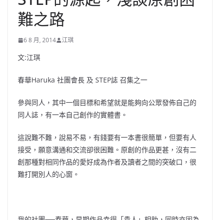
難之路
6 8 月, 2014
江琪
文:江琪
春華Haruka 社團會長 及 STEP誌 召集之一
參與同人，其中一個目標和希望就是能夠向公眾發佈自己的
同人誌，有一本自己創作的實體書。
這說難不難，說易不易，有錢要有一本書很簡單，但要有人
接受，願意溝通和交流卻很困難。原創的作品更甚，沒有二
創那種對相同作品的愛好成為作者及讀者之間的突破口，很
難打開別人的心窗。
我的社團──春華，早期作品幸得「貴人」相助，同時亦因為