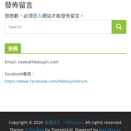
發佈留言
很抱歉，必須
登入
網站才能發佈留言。
投稿
Email: news@hkdoujin.com
Facebook專頁：
https://www.facebook.com/hkdoujinforum
Copyright © 2026
香港同人．HKDoujin
. All rights reserved.
Theme:
ColorMag
by ThemeGrill. Powered by
WordPress
.