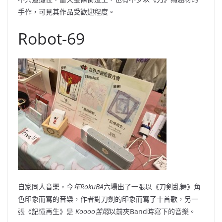
手作，可見其作品受歡迎程度。
Robot-69
自家同人音樂，今
年
RokuBA
六場
出了一張以《
刀剣乱舞
》角
色印象而寫的音樂，作者對刀劍的印象而寫了十首歌，另一
張《
記憶再生
》是
Koooo苦悶
以前夾Band時寫下的音樂。