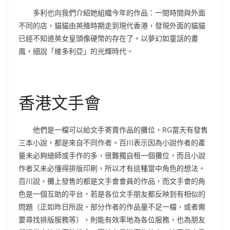
多利也向我們介紹她組織今年的作品：一間時間與外面
不同的店，貓貓由英殖時期走到現代香港，發現外面的貓貓
已經不知道英女皇頭像硬幣的存在了。以夢幻如童話的畫
風，細說「維多利亞」的光輝時代。
香港文手會
他們是一檔可以給文手寄賣作品的攤位，RG當天有發售
三本小說，都是來自不同作者。百川表示因為小說作者的產
量未必夠繪師或手作的多，很難獨自租一個攤位，而且小說
作者又未必懂得排版印刷，所以才有這種當中角色的想法。
百川說，
攤上發售的都是文手會會員的作品，而文手會的角
色是一個互助的平台，若是各位文手朋友都反映到有相似的
問題（正如昨日所說、部分作者的作品量不足一檔，或者需
要尋找排版服務等），則能有效率地為各位服務，也為朋友