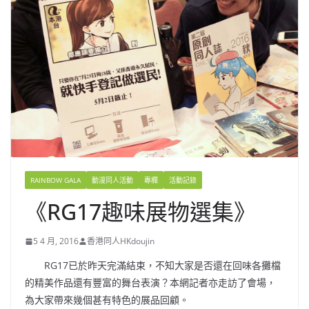
RAINBOW GALA
動漫同人活動
專欄
活動記錄
《RG17趣味展物選集》
5 4 月, 2016
香港同人HKdoujin
RG17已於昨天完滿結束，不知大家是否還在回味各攤檔
的精美作品還有豐富的舞台表演？本網記者亦走訪了會場，
為大家帶來幾個甚有特色的展品回顧。