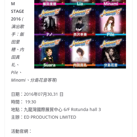
M
STAGE
2016
(
演出歌
手：飯
田里
穂、内
田真
礼、
Pile、
Minami、分島花音等等)
日期：2016年07月30,31 日
時間： 19:30
地點：九龍灣國際展貿中心 6/F Rotunda hall 3
主辦：ED PRODUCTION LIMITED
活動官網：