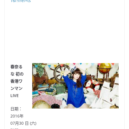
16/?fref=ts
春奈る
な 初の
香港ワ
ンマン
LIVE
日期：
2016年
07月30 日
(六)