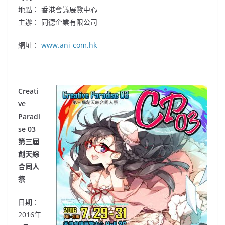
地點： 香港會議展覽中心
主辦： 同德企業有限公司
網址：
www.ani-com.hk
Creati
ve
Paradi
se 03
第三屆
創天綜
合同人
祭
日期：
2016年