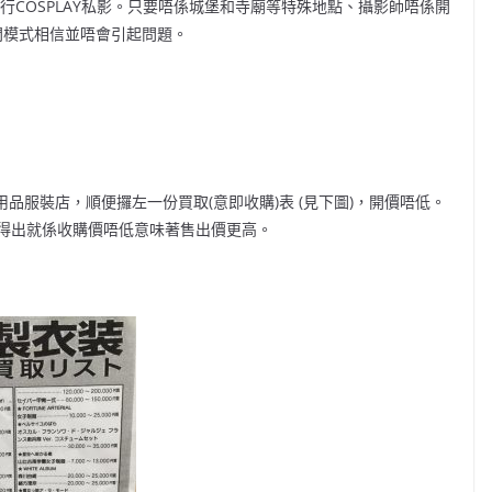
進行COSPLAY私影。只要唔係城堡和寺廟等特殊地點、攝影師唔係開
快閃模式相信並唔會引起問題。
Y用品服裝店，順便攞左一份買取(意即收購)表 (見下圖)，開價唔低。
得出就係收購價唔低意味著售出價更高。