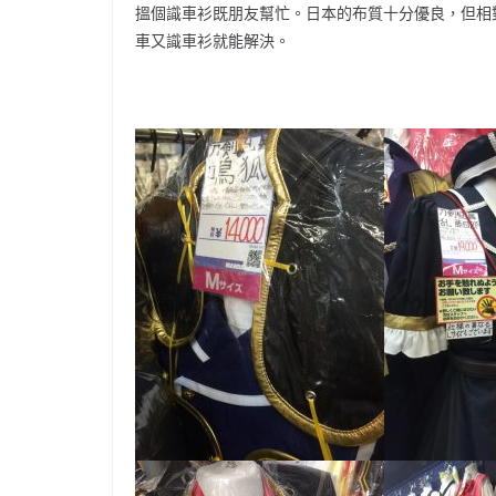
搵個識車衫既朋友幫忙。日本的布質十分優良，但相
車又識車衫就能解決。