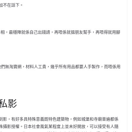
加不在話下。
你影相，最穩陣就係自己出錢請，再唔係就搵朋友幫手，再唔得就用腳
因他們無淘寶網，材料人工貴，幾乎所有用品都要人手製作，而唔係用
私影
邊到影，有好多具特殊意義既特色建築物，例如城堡和寺廟普遍都係
殊攝影授權。日本社會風氣某程度上並未好開放，可以接受有人隨