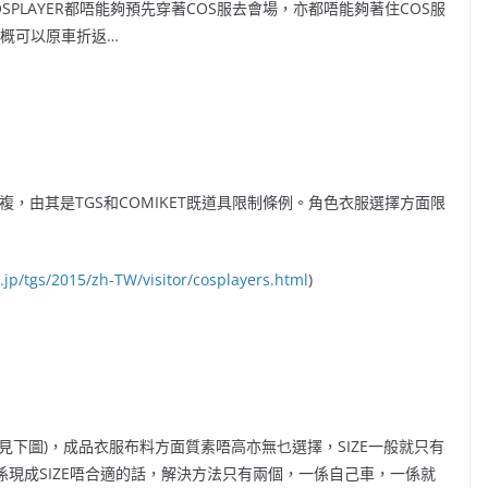
PLAYER都唔能夠預先穿著COS服去會場，亦都唔能夠著住COS服
大概可以原車折返…
繁複，由其是TGS和COMIKET既道具限制條例。角色衣服選擇方面限
o.jp/tgs/2015/zh-TW/visitor/cosplayers.html
)
圓(見下圖)，成品衣服布料方面質素唔高亦無乜選擇，SIZE一般就只有
者係現成SIZE唔合適的話，解決方法只有兩個，一係自己車，一係就