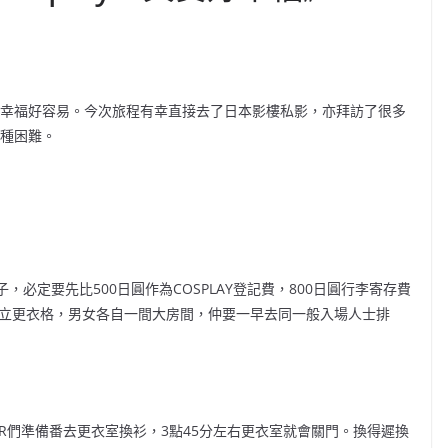
實好幸福好容易。今次旅程有幸直接去了日本影樓私影，亦拜訪了很多
各種困難。
做例子，必定要先比500日圓作為COSPLAY登記費，800日圓行李寄存費
無獨立更衣格，男女各自一間大房間，仲要一早去同一般入場人士排
SER們準備番去更衣室換衫，3點45分左右更衣室就會關門。換得遲換