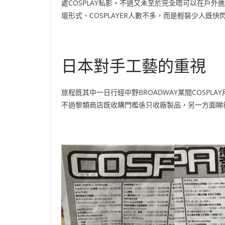
處COSPLAY私影。不過又未至於完全唔可以在戶外
壇形式、COSPLAYER人數不多，而是輕裝少人既
日本對手工藝的重視
旅程既其中一日行經中野BROADWAY某間COSPLA
不過黎類商店既收購門檻係只收廠製品，另一方面睇