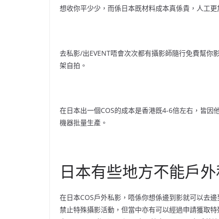
想收你平少少，而係日本既材料成本真係貴，人工更
去私影/出EVENT唔會次次都有攝影師隨行免費幫
架自拍。
在日本出一個COS的成本是香港既4-6倍左右，皆
機器批量生產。
日本有些地方不能戶外
在日本COS戶外私影，唔係你想係邊到影就可以去
禁止特殊攝影活動，但當中亦有可以經過申請獲取特