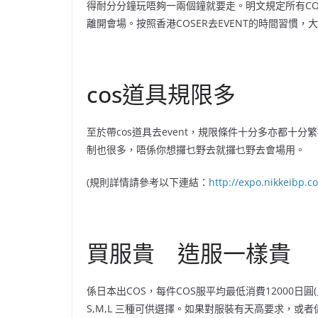
得耐分分鐘玩唔夠一兩個鐘就要走。明文規定所有COS
離開會場。按照香港COSER去EVENT的時間習慣，
cos道具規限多
至於帶cos道具去event，規限條件十分多亦都十分
制也很多，唔係你想攞乜野去就攞乜野去會場用。
(規則詳情請參考以下連結：
http://expo.nikkeibp.c
買服貴 造服一樣貴
係日本出COS，每件COS服平均最低消費12000日
S,M,L 三種可供選擇。如果對服裝有天高要求，或