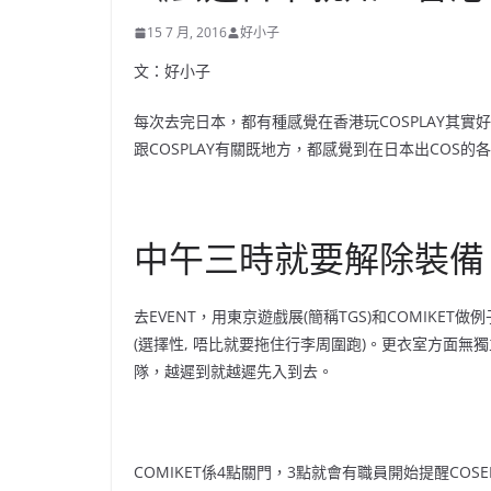
15 7 月, 2016
好小子
文：好小子
每次去完日本，都有種感覺在香港玩COSPLAY其
跟COSPLAY有關既地方，都感覺到在日本出COS的
中午三時就要解除裝備
去EVENT，用東京遊戲展(簡稱TGS)和COMIKET
(選擇性, 唔比就要拖住行李周圍跑)。更衣室方面
隊，越遲到就越遲先入到去。
COMIKET係4點關門，3點就會有職員開始提醒CO