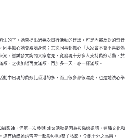
生的了，她曾提出過幾次舉行活動的建議，可是內部反對的聲音
，同事擔心她會累壞身體；其次同事都擔心「大家會不會不喜歡偽
來潮，嘗試發文詢問大家意見，竟發現十分多人支持偽娘活動，於
滿額，之後加場再度滿額，再加多一天，亦一樣滿額。
動中出現的偽娘比香港的多，而且很多都很漂亮，也是她決心舉
娘和攝影師，但第一次參與lolita活動是因為被偽娘邀請，這種文化和
還有偽娘邀請雪雪一起影lolita雙子私影，令她十分之高興。