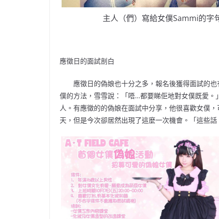
主人（們）寫給女僕Sammi的字
應徵日的面試剖白
應徵日的偽娘也十分之多，報名後獲得面試的也有
僕的方法，雪雪說：「唔…都要睇佢地對女僕既愛。
人。有應徵的的偽娘在面試中分享，他很喜歡女僕，可
天，但是今次卻居然出現了這麼一次機會。「這些話