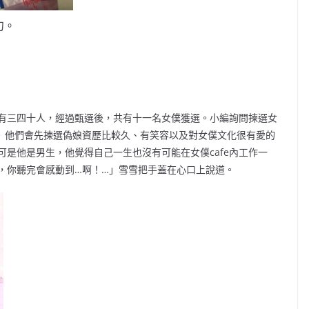
句。
三四十人，經過甄選後，共有十一名女僕獲選。小編詢問揀選女
」他們會先揀選偽娘資歷比較久、有笑容以及對女僕文化很有愛的
是他是男生，他覺得自己一生也沒有可能在女僕cafe內工作一
，你聽完會感動到…啊！…」雪雪把手蓋在心口上說道。