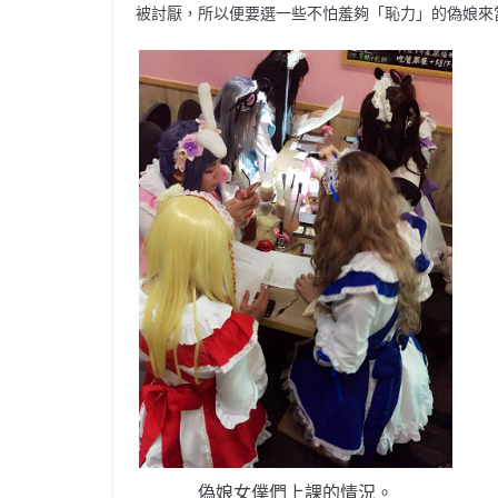
被討厭，所以便要選一些不怕羞夠「恥力」的偽娘來
偽娘女僕們上課的情況。