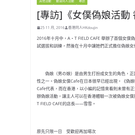
其他活動
動漫同人活動
專訪
[專訪]《女僕偽娘活動
25 11 月, 2016
香港同人HKdoujin
2016年十月中，A‧T FIELD CAFE 舉辦了
試選拔和訓練，然後在十月中讓她們正式擔任偽娘女
偽娘（男の娘）是由男生打扮成女生的角色，正因
性之一。偽娘女僕Cafe在日本很早已經出現，《偽娘咖
Cafe代表，而在香港，以小編的記憶來看則未曾有正式經營
辦偽娘活動，讓主人可以在香港體驗一次被偽娘女僕服侍
T FIELD CAFE的店長——雪雪。
原先只限一日 受歡迎再加場次