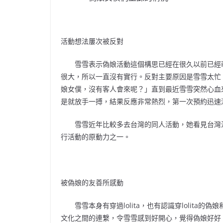
活動想法屢次被反對
雪雪表示偽娘活動這個構思已經在很久以前已經萌
很大，所以一直沒有實行。反對主要原因是雪雪太忙
娘女僕，沒有客人會來呢？」直到最近雪雪突然心血
是就放手一搏，結果反應非常熱烈，第一次預約迅速
雪雪近年比較多去台灣的同人活動，她看見台灣活
行活動的原動力之一。
被偽娘的友善所感動
雪雪本身有穿過lolita，也有認識穿lolita的偽
文化之間的連繫，令雪雪感到好開心，覺得偽娘好好。