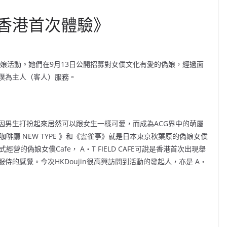
 香港首次體驗》
首個女僕偽娘活動。她們在9月13日公開招募對女僕文化有愛的偽娘，經過面
僕為主人（客人）服務。
男生打扮起來居然可以跟女生一樣可愛，而成為ACG界中的萌屬
啡廳 NEW TYPE 》和《雲雀亭》就是日本東京秋葉原的偽娘女僕
的偽娘女僕Cafe， A‧T FIELD CAFE可說是香港首次出現舉
的感覺。今次HKDoujin很高興訪問到活動的發起人，亦是 A‧