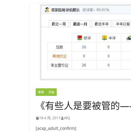
專欄
評論
《有些人是要被管的—-
18 4 月, 2017
WQ
[acxp_adult_confirm]