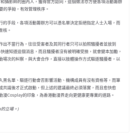
layer和攝影師的圈內人，獲得官方認同，這個做法亦方便各項活動籌辦
不必要的爭拗，有效管理秩序。
行的手段，各項活動籌辦方可以憑名單決定拒絕指定人士入場，而
查核。
作出不當行為，往往受害者及其同行者只可以拍照騷擾者並放到
士未必快速知道這個消息，而且騷擾者沒有被明確受挫，就會變本加勵，
動場次的糾察，與大會合作，直接以肢體操作方式驅逐騷擾者，以
入黑名單、驅逐行動會否影響活動、機構成員有沒有資格等，而筆
成共識後才正式啟動，但上述的建議最終必須落實，而且愈快愈
漫Cosplay的印象，為香港動漫界走向更健康更專業的道路。
n的立場。)