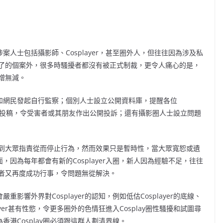
涉案人士包括攝影師、Cosplayer，甚至圈外人，但往往因為涉及私
了的個案外，很多時騷擾者都沒有被正式制裁，更令人痛心的是，
增無減。
，例如網民發起自行監察；個別人士設立公開資料庫，提醒各位
頁提供匿名投稿，令受害者或其朋友作出公開投訴；還有攝影圈人士設立問題
到大眾指責從而停止行為，然而效果只是暫時性，當大眾寬恕或遺
面，因為每年都會有新的Cosplayer入圈，新人因為經驗不足，往往
者又再度成功行事，令問題無從解決。
重影響外界對Cosplayer的認知，例如低估Cosplayer的底線、
layer甚有性慾，令更多圈外的色情狂進入Cosplay圈性騷擾和試圖尋
為香港Cosplay圈必須跟這群人劃清界線。