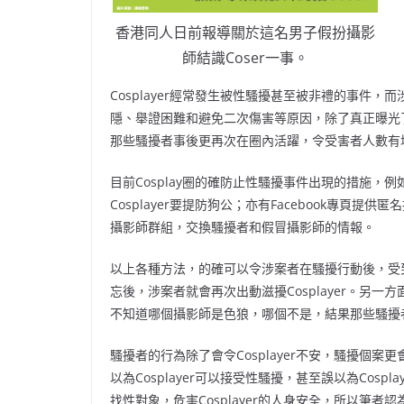
香港同人日前報導關於這名男子假扮攝影
師結識Coser一事。
Cosplayer經常發生被性騷擾甚至被非禮的事件，而
隱、舉證困難和避免二次傷害等原因，除了真正曝光
那些騷擾者事後更再次在圈內活躍，令受害者人數有
目前Cosplay圈的確防止性騷擾事件出現的措施
Cosplayer要提防狗公；亦有Facebook專
攝影師群組，交換騷擾者和假冒攝影師的情報。
以上各種方法，的確可以令涉案者在騷擾行動後，受
忘後，涉案者就會再次出動滋擾Cosplayer。另一方
不知道哪個攝影師是色狼，哪個不是，結果那些騷擾
騷擾者的行為除了會令Cosplayer不安，騷擾個案更會嚴
以為Cosplayer可以接受性騷擾，甚至誤以為Cosp
找性對象，危害Cosplayer的人身安全，所以筆者認