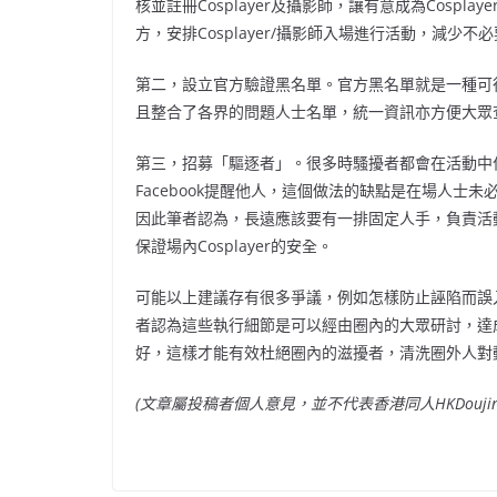
核並註冊Cosplayer及攝影師，讓有意成為Cosp
方，安排Cosplayer/攝影師入場進行活動，減少
第二，設立官方驗證黑名單。官方黑名單就是一種可
且整合了各界的問題人士名單，統一資訊亦方便大眾
第三，招募「驅逐者」。很多時騷擾者都會在活動中
Facebook提醒他人，這個做法的缺點是在場人
因此筆者認為，長遠應該要有一排固定人手，負責活
保證場內Cosplayer的安全。
可能以上建議存有很多爭議，例如怎樣防止誣陷而誤
者認為這些執行細節是可以經由圈內的大眾研討，達
好，這樣才能有效杜絕圈內的滋擾者，清洗圈外人對動
(文章屬投稿者個人意見，並不代表香港同人HKDouji