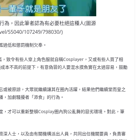
性行為，因此筆者認為有必要杜絕這種人(圖源
vel/55040/107249/798030/)
檻過低和懲罰機制欠奉。
檻，致令有些人穿上角色服就自稱Cosplayer，又或有些人買了相
在這種成本不高的前提下，有意偽冒的人要混水摸魚實在太過容易，鼓勵
忘或被原諒，大眾就繼續讓其在圈內活躍，結果他們繼續堂而皇之
播，加劇騷擾者「添食」的行為。
，才可以重新整頓Cosplay圈內狗公亂舞的惡劣環境。對此，筆
資深人士，以及由有關機構派出人員，共同出任機關要員，負責審