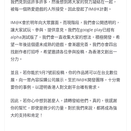
我們見到這許多許多，然後想到將大家的努力凝結在一起，
被每一個熱愛遊戲的人所接受，因此發起了IM@K計劃。
IM@K會於明年向大眾露面。而現階段，我們會公開透明的，
讓大家試玩、參與、提供意見。我們在google play已經有
alpha測試版了，我們會一直收集大家的想法，積極開發，希
望一年後這個還未成熟的遊戲，會漸趨完善。我們亦會四出
找創作者打招呼，希望邀請各位參與投稿，為香港文創出一
分力。
並且，若你能於9月7號前投稿，你的作品將可以在台北數位
展，向一眾內容採購公司展示。至於IM@K開發團隊，十分需
要你的事例，以證明香港人對文創平台確有需求。
因此，若你心中想到甚麼人，請轉發給他們。真的，很感謝
你的幫忙，即使是微少的力量，對於我們來說，都將成為強
大的支持和肯定！