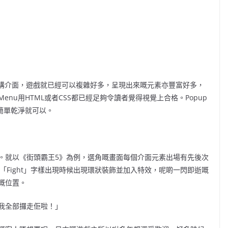
單講介面，遊戲就已經可以複雜好多，呈現出來嘅元素亦豐富好多，
nu用HTML或者CSS都已經足夠令讀者覺得視覺上合格。Popup
簡單乾淨就可以。
效。就以《街頭霸王5》為例，選角嘅畫面每個介面元素出場有先後次
開場「Fight」字樣出現時候出現環狀裝飾並加入特效，呢啲一閃即逝嘅
嘅位置。
我全部攞走佢啦！」