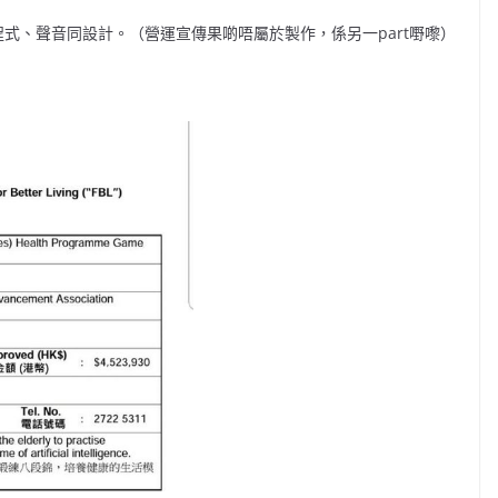
式、聲音同設計。（營運宣傳果啲唔屬於製作，係另一part嘢嚟）