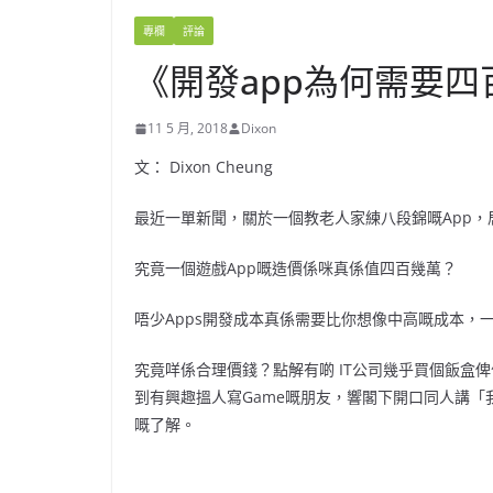
專欄
評論
《開發app為何需要四
11 5 月, 2018
Dixon
文： Dixon Cheung
最近一單新聞，關於一個教老人家練八段錦嘅App
究竟一個遊戲App嘅造價係咪真係值四百幾萬？
唔少Apps開發成本真係需要比你想像中高嘅成本，
究竟咩係合理價錢？點解有啲 IT公司幾乎買個飯盒
到有興趣搵人寫Game嘅朋友，響閣下開口同人講
嘅了解。