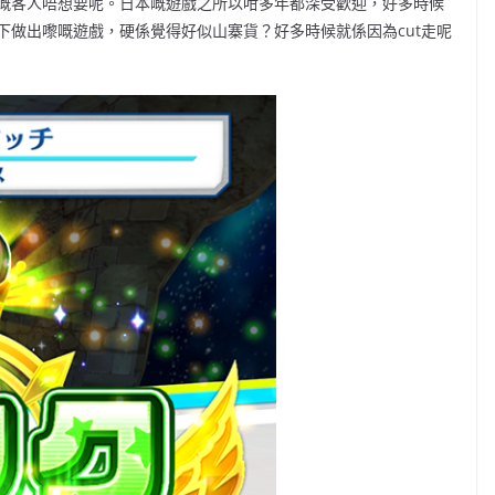
嘅客人唔想要呢。日本嘅遊戲之所以咁多年都深受歡迎，好多時候
下做出嚟嘅遊戲，硬係覺得好似山寨貨？好多時候就係因為cut走呢