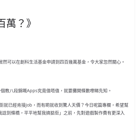
百萬？》
，居然可以在創科生活基金申請到四百幾萬基金，令大家忽然關心。
一個教八段錦嘅Apps究竟值唔值，就要攤開條數嚟睇先知。
俾佢就已經肯接Job，而有啲就收到驚人天價？今日呢篇專欄，希望幫
「我諗到條橋，平平地幫我搞掂佢」之前，先對遊戲製作費有更深入