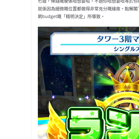
冇錯，俾錢嘅梗係唔想要啦，不過你唔想要唔等於你
就係因為細微嘅位置都做得非常充分嘅緣故。點解閣
啲budget嘅「精明決定」所導致。