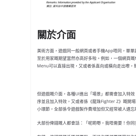
關於介面
美術方面，遊戲同一般網頁或者手機App唔同，單
至於用家嘅期望當然亦高好多啦。例如，一個網頁嘅Me
Menu可以直接出現，又或者係直向或橫向走出嚟，
但遊戲嘅介面，各種UI進出「場景」都需會加入特
序並且加入特效，又或者係《龍珠Fighter Z》嘅
小環節，全部係令遊戲製作費增加但又經常被人遺忘
大部份俾錢嘅人都會話：「呢啲嘢，我唔需要！你同