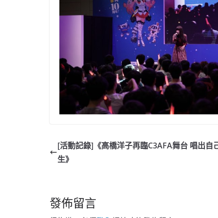
[活動記錄]《高橋洋子再臨C3AFA舞台 唱出自
生》
發佈留言