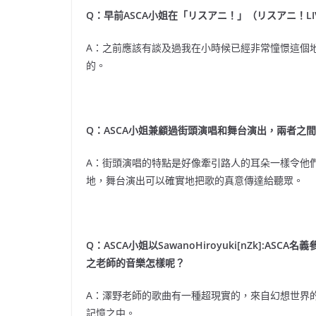
Q：早前ASCA小姐在「リスアニ！」（リスアニ！LI
A：之前應該有談及過我在小時候已經非常憧憬這個
的。
Q：ASCA小姐兼顧過街頭演唱和舞台演出，兩者之
A：街頭演唱的特點是好像牽引路人的耳朵一樣令他
地，舞台演出可以確實地把歌的真意傳達給聽眾。
Q：ASCA小姐以SawanoHiroyuki[nZk]:A
之老師的音樂怎樣呢？
A：澤野老師的歌曲有一種超現實的，來自幻想世界
記憶之中。