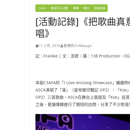
C3AFA
動漫同人活動
專欄
專訪
活動記錄
[活動記錄]《把歌曲真
唱》
11 3 月, 2019
香港同人HKdoujin
記：Frankie | 文：涼君｜攝：138 Production、DGz 
本屆C3AFA的「I Love Anisong Showc
ASCA演唱了「凜」（皇帝聖印戰記 OP2）、「Koe」（Fate
OP2）三首歌曲，ASCA在舞台上面提及「Koe
之後，更讓傳媒進行了簡短的訪問，分享了不少對音