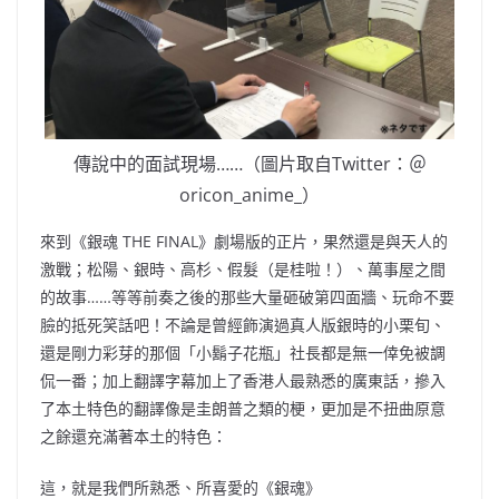
傳說中的面試現場……（圖片取自Twitter：＠
oricon_anime_）
來到《銀魂 THE FINAL》劇場版的正片，果然還是與天人的
激戰；松陽、銀時、高杉、假髮（是桂啦！）、萬事屋之間
的故事……等等前奏之後的那些大量砸破第四面牆、玩命不要
臉的抵死笑話吧！不論是曾經飾演過真人版銀時的小栗旬、
還是剛力彩芽的那個「小鬍子花瓶」社長都是無一倖免被調
侃一番；加上翻譯字幕加上了香港人最熟悉的廣東話，摻入
了本土特色的翻譯像是圭朗普之類的梗，更加是不扭曲原意
之餘還充滿著本土的特色：
這，就是我們所熟悉、所喜愛的《銀魂》