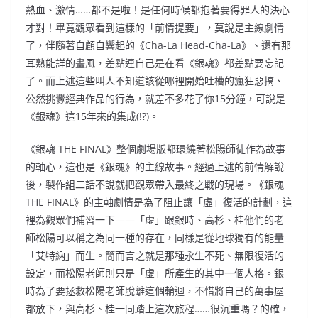
熱血、激情……都不是啦！是任何時候都抱著要得罪人的決心
才對！畢竟觀眾看到這樣的「前情提要」，莫說是主線劇情
了，伴隨著自顧自響起的《Cha-La Head-Cha-La》、還有那
耳熟能詳的畫風，差點連自己是在看《銀魂》都差點要忘記
了。而上述這些叫人不知道該從哪裡開始吐槽的瘋狂惡搞、
公然挑釁經典作品的行為，就差不多花了你15分鐘，可說是
《銀魂》這15年來的集成(!?)。
《銀魂 THE FINAL》整個劇場版都環繞著松陽師徒作為故事
的軸心，這也是《銀魂》的主線故事。經過上述的前情解說
後，製作組二話不說就把觀眾帶入最終之戰的現場。《銀魂
THE FINAL》的主軸劇情是為了阻止讓「虛」復活的計劃，這
裡為觀眾們補習一下——「虛」跟銀時、高杉、桂他們的老
師松陽可以稱之為同一種的存在，同樣是從地球獨有的能量
「艾特納」而生。簡而言之就是那種永生不死、無限復活的
設定，而松陽老師則只是「虛」所產生的其中一個人格。銀
時為了要拯救松陽老師脫離這個輪迴，不惜將自己的萬事屋
都放下，與高杉、桂一同踏上這次旅程……很沉重嗎？的確，