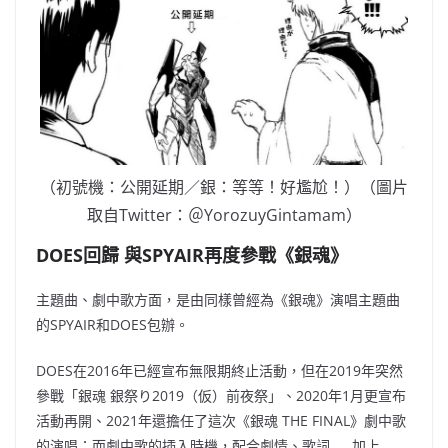
（初號機：公開延期／銀：等等！好尷尬！）（圖片
取自Twitter：＠YorozuyGintamam）
DOES回歸 與SPYAIR再度參戰《銀魂》
主題曲、劇中歌方面，是由同樣曾經為《銀魂》演唱主題曲
的SPYAIR和DOES包辦。
DOES在2016年已經宣布無限期終止活動，但在2019年突然
參戰「銀魂 銀祭り2019（仮）前夜祭」、2020年1月更宣布
活動再開、2021年還擔任了這次《銀魂 THE FINAL》劇中歌
的演唱；而劇中歌的插入時機，配合劇情、歌詞……加上