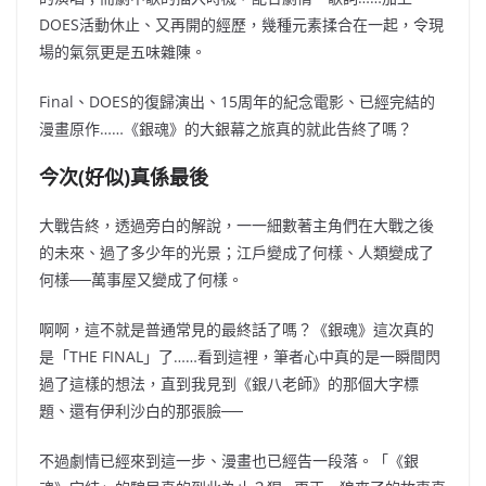
DOES活動休止、又再開的經歷，幾種元素揉合在一起，令現
場的氣氛更是五味雜陳。
Final、DOES的復歸演出、15周年的紀念電影、已經完結的
漫畫原作……《銀魂》的大銀幕之旅真的就此告終了嗎？
今次(好似)真係最後
大戰告終，透過旁白的解說，一一細數著主角們在大戰之後
的未來、過了多少年的光景；江戶變成了何樣、人類變成了
何樣──萬事屋又變成了何樣。
啊啊，這不就是普通常見的最終話了嗎？《銀魂》這次真的
是「THE FINAL」了……看到這裡，筆者心中真的是一瞬間閃
過了這樣的想法，直到我見到《銀八老師》的那個大字標
題、還有伊利沙白的那張臉──
不過劇情已經來到這一步、漫畫也已經告一段落。「《銀