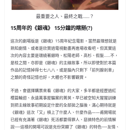
最重要之人、最終之戰……？
15周年的《銀魂》 15分鐘的瞎掰(?)
這次的劇場版是《銀魂》15周年
紀念電影，當然最理想就是
熟知劇情、或者是欣賞過電視動畫再進場收看吧。但其實這
次的內容主要是環繞著銀時、松陽老師、高杉、假髮……不，
是桂之間，亦即是《銀魂》的主線故事，所以即使對於本篇
作品的記憶
掉得七七八八，或是腦內只剩下「前列腺剎車」
之類的奇怪記憶也好，大體也不影響觀賞
。
不過，會選擇購票來看《銀魂》的大家，多半都是經歷過紅
櫻篇輪迴、永遠萬事屋騙案的菁英。早已被空知大猩猩訓練
到把主線故事初期設定什麼的全部拋之腦後，滿心期待就是
《銀魂》這次「又」槓上了什麼人、什麼作品——甫開場就
已經有充滿著《銀魂》死活都要得罪人、惡搞特色的前情解
說──這樣的開場可說是充份突顯了《銀魂》的特色──友情、