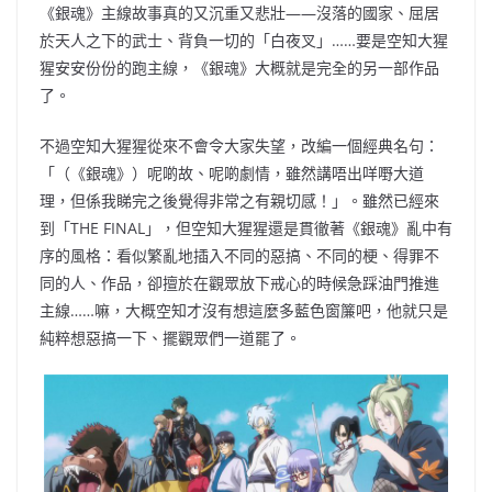
《銀魂》主線故事真的又沉重又悲壯——沒落的國家、屈居
於天人之下的武士、背負一切的「白夜叉」……要是空知大猩
猩安安份份的跑主線，《銀魂》大概就是完全的另一部作品
了。
不過空知大猩猩從來不會令大家失望，改編一個經典名句：
「（《銀魂》）呢啲故、呢啲劇情，雖然講唔出咩嘢
大道
理，但係我睇完之後覺得非常之有親切感！」。雖然已經來
到「THE FINAL」，但空知大猩猩還是貫徹著
《銀魂》亂中有
序的風格：看似繁亂地插入不同的惡搞、不同的梗、得罪不
同的人、作品，卻擅於在觀眾放下戒心的時候急踩油門推進
主線……嘛，大概空知才沒有想這麼多藍色窗簾吧，他就只是
純粹想惡搞一下、擺
觀眾們
一道罷了。