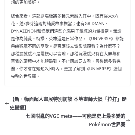
想的更加美好。
綜合來看，這部劇場版將多種元素融入其中，既有裕大x六
花、蓬x夢芽這兩對純愛故事擔當；也有GRIDMAN、
DYNAZENON和怪獸們這些充滿男子氣概的力量擔當。無論
是作為純愛、特攝、英雄還是日常作品，《UNIVERSE》都能
帶給觀眾不同的享受。是否應該去電影院觀看？為什麼不？
那種震撼感不是電視可以言喻，那種沉浸感只有在大屏幕和
音響的環境中才能體驗到，不止應該要去看，最後還多看幾
遍，你才會在短短2小時內，更加了解到《UNIVERSE》這個
完整的世界觀。
【新．幪面超人畫展特別訪談 本地畫師大談「拉打」歷
史變遷】
七國咁亂的VGC meta——可能是史上最多變的
Pokémon世界賽