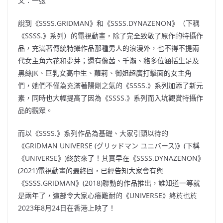
文：一弦
說到《SSSS.GRIDMAN》和《SSSS.DYNAZENON》（下稱
《SSSS.》系列）的電視動畫，除了完全致敬了原作的特攝作
品，充滿著傳統特攝作品那種男人的浪漫外，也不得不提兩
代女主角六花和夢芽；還有像茜、千瀨、貉多位涵括生足及
黑絲JK、巨乳女高中生、蘿莉、御姐超廣打擊面的女主角
們，她們不僅為充滿著陽剛之氣的《SSSS.》系列加添了新元
素，同時也大幅提高了因為《SSSS.》系列而入坑觀賞特攝作
品的觀眾。
而以《SSSS.》系列作品為基礎、大家引頸以待的
《GRIDMAN UNIVERSE (グリッドマン ユニバース)》(下稱
《UNIVERSE》)終於來了！其實早在《SSSS.DYNAZENON》
(2021)電視動畫的最終回，已經告知大家會有與
《SSSS.GRIDMAN》(2018)聯動的作品推出，誰知道一等就
是兩年了，這部令大家心癢難耐的《UNIVERSE》終於也於
2023年8月24日在香港上映了！