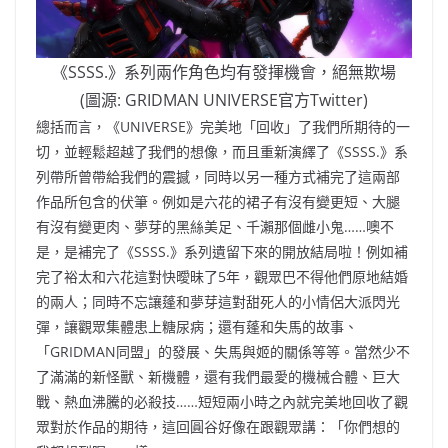
《SSSS.》系列兩作角色均有發揮機會，絕無欺場
(圖源: GRIDMAN UNIVERSE官方Twitter)
總括而言，《UNIVERSE》完美地「回收」了我們所期待的一
切，並輕鬆超越了我們的想像，而且重新演繹了《SSSS.》系
列帶所曾帶給我們的震撼，同時以另一種方式補完了這兩部
作品所包含的伏筆。例如是六花的裙子有沒有變更短、大腿
有沒有變更肉、夢芽的黑絲美足、千瀨那個雌小鬼……噢不
是，是補完了《SSSS.》系列遺留下來的開放結局啦！例如補
完了裕太和六花這對快曖昧了5年，觀眾巴不得他們原地結婚
的兩人；同時不忘讓蓬和夢芽這對甜死人的小情侶大派閃光
彈，讓觀眾集體患上糖尿病；還有蓬和失馬的故事、
「GRIDMAN同盟」的發展、失馬與姬的關係等等。當然少不
了滿滿的新怪獸、新機體，還有我們最愛的機械合體、巨大
戰、熱血沸騰的必殺技……短短兩小時之內就完美地回收了觀
眾對於作品的期待，這回圓谷好像在跟觀眾講：「你們想的