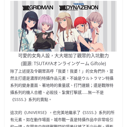
可愛的女角人設，大大增加了觀眾的入坑動力
(圖源: TSUTAYAオンラインゲーム Giftole)
除了上述提及令觀眾高呼「我婆！我婆！」的女角們外，當
然主打還是濃厚的特攝作品元素。不論是ウルトラマン特攝
系列的變身畫面、著地時的重量感、打鬥運鏡；還是戰隊特
攝系列的機人合體、必殺技、紮實打擊感……無一不是
《SSSS.》系列的賣點。
這次的《UNIVERSE》，也完美地繼承了《SSSS.》系列的所
有元素。如在動作場面，城市戰一直是特攝作品中非常吸引
的一環，在鬧市中與怪獸戰鬥的場景佔據了不少比例。攝影