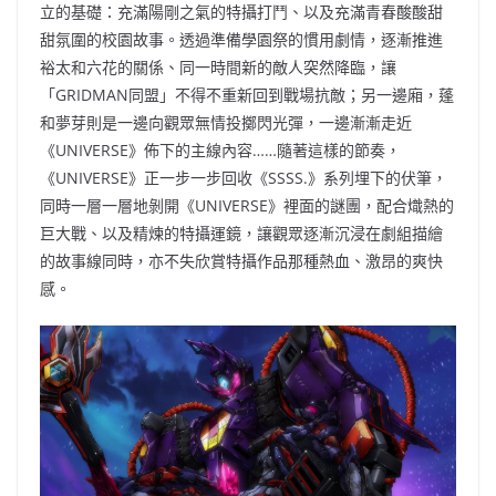
立的基礎：充滿陽剛之氣的特攝打鬥、以及充滿青春酸酸甜
甜氛圍的校園故事。透過準備學園祭的慣用劇情，逐漸推進
裕太和六花的關係、同一時間新的敵人突然降臨，讓
「GRIDMAN同盟」不得不重新回到戰場抗敵；另一邊廂，蓬
和夢芽則是一邊向觀眾無情投擲閃光彈，一邊漸漸走近
《UNIVERSE》佈下的主線內容……隨著這樣的節奏，
《UNIVERSE》正一步一步回收《SSSS.》系列埋下的伏筆，
同時一層一層地剝開《UNIVERSE》裡面的謎團，配合熾熱的
巨大戰、以及精煉的特攝運鏡，讓觀眾逐漸沉浸在劇組描繪
的故事線同時，亦不失欣賞特攝作品那種熱血、激昂的爽快
感。