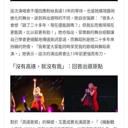
這次演唱會不僅回應粉絲長達13年的等待，也是她展現藝術
進化的舞台。談到與出道時的不同，她自信強調：「很多人
會想『跳了二十多年，現在還能跳嗎？』但我反而覺得現在
更能跳，比以前更有勁！」她亦指出，音樂劇的舞台經驗讓
自己學會更細膩地傳達歌詞意涵，而舞蹈則是她二十多年來
持續的熱情。「我希望大家能同時享受我的歌唱與舞蹈表
演。」她表示，這次的演出將會比13年前更強而有力。
「沒有高達，就沒有我」：回首出道原點
對於「高達歌姬」的稱號，玉置成實充滿感激。「《機動戰