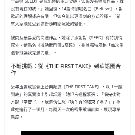
士高達 SEED》是我出道的重要契機，如果沒有這部作品，就
沒有現在的我。」她回憶，14歲時初唱名曲《Believe》，對
歌詞的理解或許有限，但如今能以更深刻的方式詮釋。「希
望大家能感受到這份隨時間沉澱的變化。」
被問及最喜愛的高達作品，她除了承認對《SEED》有特別情
感外，還點名《機動武鬥傳G高達》，指其獨特風格「每次重
溫都能讓我充滿力量」。
不斷挑戰：從《THE FIRST TAKE》到華語圈合
作
近年玉置成實登上音樂頻道《THE FIRST TAKE》，以「一鏡
到底」的真實演出引起話題。她坦言過程緊張：「唱完後對
方說『辛苦了』，我還愣住想『咦？真的結束了嗎？』」為
此她進行了一個月、每兩天一次的密集歌唱訓練，展現專業
態度。