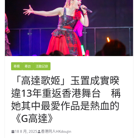
專欄
專訪
活動記錄
「高達歌姬」玉置成實暌
違13年重返香港舞台 稱
她其中最愛作品是熱血的
《G高達》
18 8 月, 2025
香港同人HKdoujin