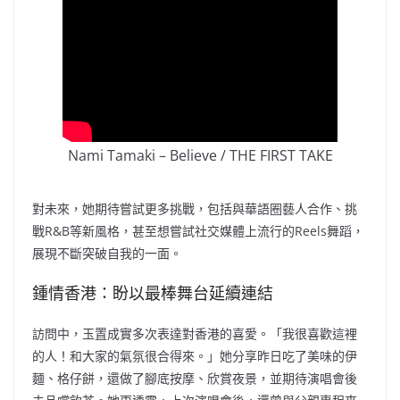
Nami Tamaki – Believe / THE FIRST TAKE
對未來，她期待嘗試更多挑戰，包括與華語圈藝人合作、挑
戰R&B等新風格，甚至想嘗試社交媒體上流行的Reels舞蹈，
展現不斷突破自我的一面。
鍾情香港：盼以最棒舞台延續連結
訪問中，玉置成實多次表達對香港的喜愛。「我很喜歡這裡
的人！和大家的氣氛很合得來。」她分享昨日吃了美味的伊
麵、格仔餅，還做了腳底按摩、欣賞夜景，並期待演唱會後