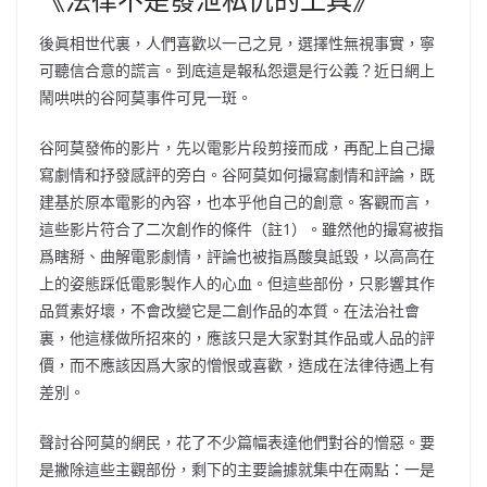
後眞相世代裏，人們喜歡以一己之見，選擇性無視事實，寧
可聽信合意的謊言。到底這是報私怨還是行公義？近日網上
鬧哄哄的谷阿莫事件可見一斑。
谷阿莫發佈的影片，先以電影片段剪接而成，再配上自己撮
寫劇情和抒發感評的旁白。谷阿莫如何撮寫劇情和評論，既
建基於原本電影的內容，也本乎他自己的創意。客觀而言，
這些影片符合了二次創作的條件（註1）。雖然他的撮寫被指
爲瞎掰、曲解電影劇情，評論也被指爲酸臭詆毀，以高高在
上的姿態踩低電影製作人的心血。但這些部份，只影響其作
品質素好壞，不會改變它是二創作品的本質。在法治社會
裏，他這樣做所招來的，應該只是大家對其作品或人品的評
價，而不應該因爲大家的憎恨或喜歡，造成在法律待遇上有
差別。
聲討谷阿莫的網民，花了不少篇幅表達他們對谷的憎惡。要
是撇除這些主觀部份，剩下的主要論據就集中在兩點：一是