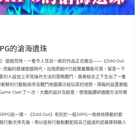
SRPG的滄海遺珠
演遊戲）遊戲荒時，一隻令人耳目一新的作品正式推出——《Zold:Out
、改編的廢課遊戲時代，出現原創IP已經實屬難能可貴，留意一下
可愛的人設加上罕見操作方法的策略戰鬥，兩者結合之下生出了一隻
疇中新鮮的行動點排序及戰鬥地圖展示給玩家的地勢，障礙的設置都能
ame Over了一次，大膽的設計及創意，使燒腦鑽研通關方法所需
PG這一環。《Zold:Out》有別於一般SRPG一格格地移動的套
敵我行動次序先後，再以這些行動點數配搭自己組成的武器庫與敵人