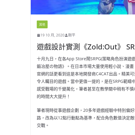
其他
19 10 月, 2020
剛平
遊戲設計實測《Zold:Out》 
十月九日，在各App Store鬧SRPG(策略角色扮
鍛冶屋の物語》。在日本市場大量使用輕小說、漫畫
官網的話更看到這是本地開發商C4CAT出品。精美
令人矚目的遊戲。當中更值一提的，是在SRPG範
感受戰場的千變萬化，筆者甚至在教學關中稍有不慎G
的時間大大提升！
筆者現時從事遊戲企劃，20多年遊戲經驗中特別偏好SR
路，改為以12點行動點為基準，配合角色數值決定
交戰。