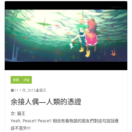
專欄
評論
11 1 月, 2015
貓王
余接人偶—人類的憑證
文: 貓王
Yeah, Peace!! Peace!! 相信有看物語的朋友們對這句說話應
該不意外!!!