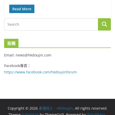
Read More
投稿
Email: news@hkdoujin.com
Facebook專頁：
https://www.facebook.com/hkdoujinforum
Copyright © 2026
香港同人．HKDoujin
. All rights reserved.
Theme:
ColorMag
by ThemeGrill. Powered by
WordPress
.