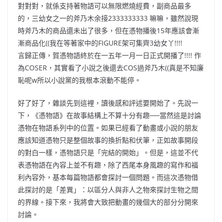
對對對，就係支持著物語可以無限燃燒經費，副商品最多
的，三幼女之一的斧乃木余接2333333333 嘛嘛，雖然說現
時斧乃木的商品還未出了很多，但在憑物播後15年應該會漸
漸商品化((我在等著家中的FIGURE架可集齊3幼女丫!!!!
言歸正傳，賀憑物語終於在一五年一月一日正式開播了!!!! 作
為COSER，其實看了小說之後還去COS過斧乃木((真是不知廉
恥呢w所以小說黨的我根本滾動不能停。
好了好了，雜談先到這裡，讀後感和評述要開始了。先說一
下，《憑物語》在故事結構上不算十分有趣──當然這是討論
憑物在物語系列中的位置。如果已經看了動畫或小說的朋友
應該知道憑物只是整個故事的換折點和伏筆，正如故事開段
的對白一樣，憑物語只是「完結的開始」。但是，這並不代
表憑物語在內容上並不有趣，除了西尾本身風趣的寫作和福
利內容外，基本每篇物語都會探討一個問題。而這次憑物借
此探討的是「差異」：以區分人與非人之物來探討生物之間
的界線。接下來，我將會大致把動畫的幾個大的部分分開來
討論。