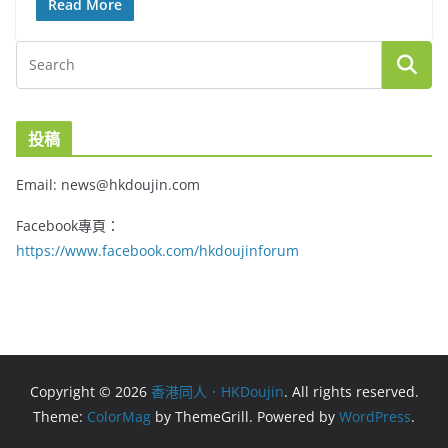
Read More
投稿
Email: news@hkdoujin.com
Facebook專頁：
https://www.facebook.com/hkdoujinforum
Copyright © 2026
香港同人．HKDoujin
. All rights reserved.
Theme:
ColorMag
by ThemeGrill. Powered by
WordPress
.