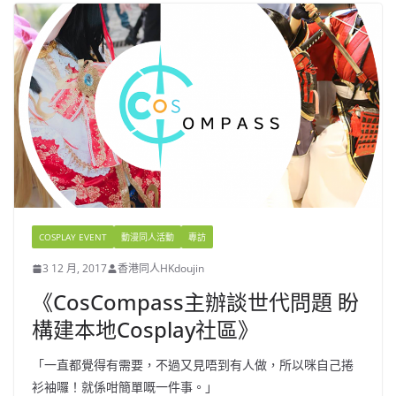
COSPLAY EVENT
動漫同人活動
專訪
3 12 月, 2017
香港同人HKdoujin
《CosCompass主辦談世代問題 盼
構建本地Cosplay社區》
「一直都覺得有需要，不過又見唔到有人做，所以咪自己捲
衫袖囉！就係咁簡單嘅一件事。」