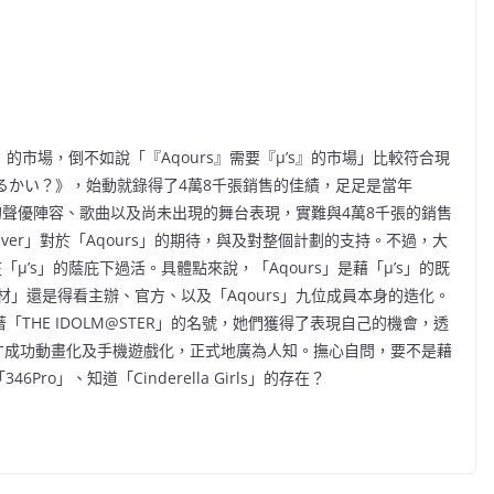
」的市場，倒不如說「『Aqours』需要『μ’s』的市場」比較符合現
てるかい？》，始動就錄得了4萬8千張銷售的佳績，足足是當年
現有的聲優陣容、歌曲以及尚未出現的舞台表現，實難與4萬8千張的銷售
iver」對於「Aqours」的期待，與及對整個計劃的支持。不過，大
μ’s」的蔭庇下過活。具體點來說，「Aqours」是藉「μ’s」的既
」還是得看主辦、官方、以及「Aqours」九位成員本身的造化。
實例，藉著「THE IDOLM@STER」的名號，她們獲得了表現自己的機會，透
最終才成功動畫化及手機遊戲化，正式地廣為人知。撫心自問，要不是藉
Pro」、知道「Cinderella Girls」的存在？