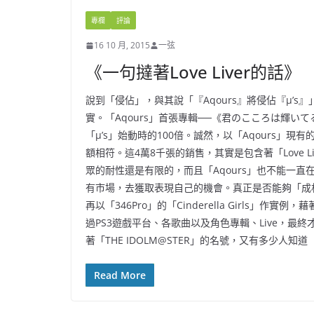
專欄
評論
16 10 月, 2015
一弦
《一句撻著Love Liver的話》
說到「侵佔」，與其說「『Aqours』將侵佔『μ’s』
實。「Aqours」首張專輯──《君のこころは輝い
「μ’s」始動時的100倍。誠然，以「Aqours」
額相符。這4萬8千張的銷售，其實是包含著「Love L
眾的耐性還是有限的，而且「Aqours」也不能一直在「
有市場，去獲取表現自己的機會。真正是否能夠「成材
再以「346Pro」的「Cinderella Girls」作
過PS3遊戲平台、各歌曲以及角色專輯、Live，
著「THE IDOLM@STER」的名號，又有多少人知道「346
Read More