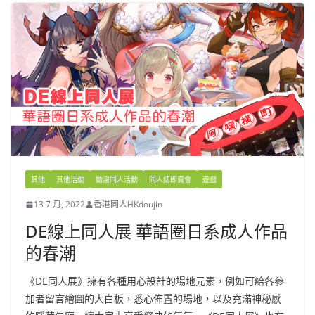
其他
其他活動
動漫同人活動
同人誌即賣會
遊戲
13 7 月, 2022
香港同人HKdoujin
DE線上同人展 華語圈日系成人作品
的春潮
《DE同人展》擁有各種用心設計的場地元素，例如可給各參
加者留言繪圖的大白板，悉心佈置的場地，以及充滿神秘感