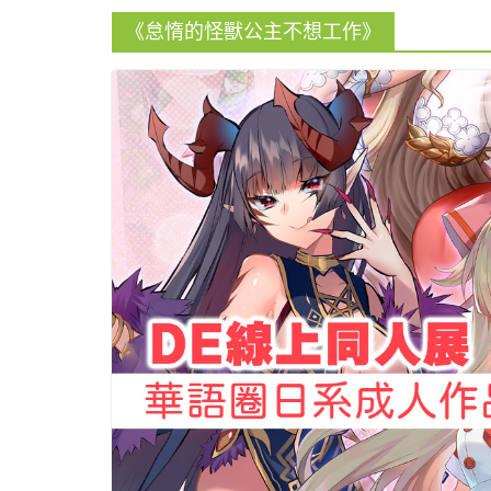
《怠惰的怪獸公主不想工作》