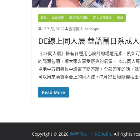
其他
其他活動
動漫同人活動
同人誌即賣會
遊戲
13 7 月, 2022
香港同人HKdoujin
DE線上同人展 華語圈日系成
《DE同人展》擁有各種用心設計的場地元素，例如
的隱藏包廂，讓大家去享受祭典的氣氛。《DE同人
場地中五個攤位中設置了問答題，全部答完的話，就有機
可以用來購買平台上的同人誌。(7月23日後隨機抽出
Read More
Copyright © 2026
香港同人．HKDoujin
. All rights r