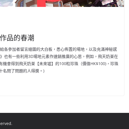
人作品的春潮
可給各參加者留言繪圖的大白板，悉心佈置的場地，以及充滿神秘感
展》也有一些利用3D場地元素作速銷推廣的心思，例如，飛天奶茶在
會得到飛天奶茶【未來墟】的100粒珍珠（價值HK$100)，珍珠
十名問了問題的人得獎。)
eserved.