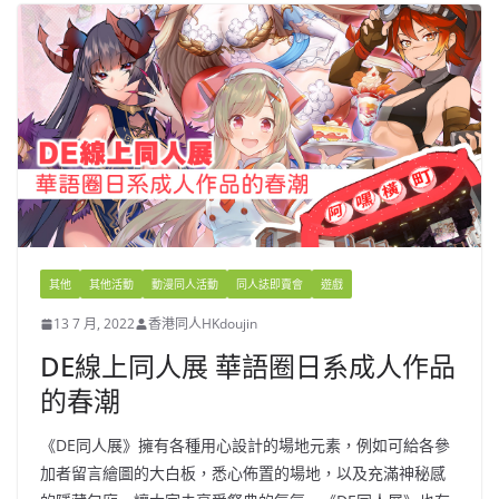
其他
其他活動
動漫同人活動
同人誌即賣會
遊戲
13 7 月, 2022
香港同人HKdoujin
DE線上同人展 華語圈日系成人作品
的春潮
《DE同人展》擁有各種用心設計的場地元素，例如可給各參
加者留言繪圖的大白板，悉心佈置的場地，以及充滿神秘感