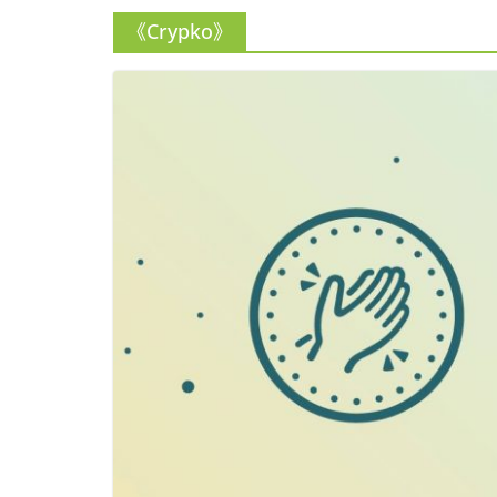
《Crypko》