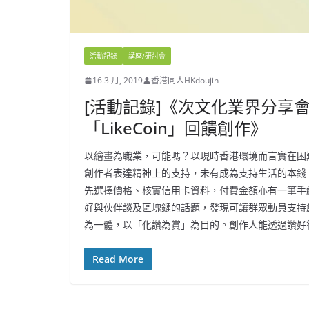
活動記錄
講座/研討會
16 3 月, 2019
香港同人HKdoujin
[活動記錄]《次文化業界分享會
「LikeCoin」回饋創作》
以繪畫為職業，可能嗎？以現時香港環境而言實在困
創作者表達精神上的支持，未有成為支持生活的本錢
先選擇價格、核實信用卡資料，付費金額亦有一筆手
好與伙伴談及區塊鏈的話題，發現可讓群眾動員支持創作
為一體，以「化讚為賞」為目的。創作人能透過讚好
Read More