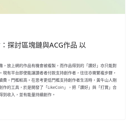
：探討區塊鏈與ACG作品 以
難，放上網的作品有機會被複製，而作品得到的「讚好」亦只能對
。現有平台即使能讓讀者者付款支持創作者，往往亦需繁複步驟，
續費，門檻較高。在思考更低門檻支持創作者生活時，黃牛山人剛
的工具，於是開發了「LikeCoin」，把「讚好」與「打賞」合
得到收入，並有能量持續創作。