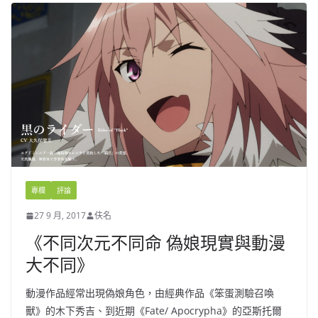
專欄
評論
27 9 月, 2017
伕名
《不同次元不同命 偽娘現實與動漫
大不同》
動漫作品經常出現偽娘角色，由經典作品《笨蛋測驗召喚
獸》的木下秀吉、到近期《Fate/ Apocrypha》的亞斯托爾