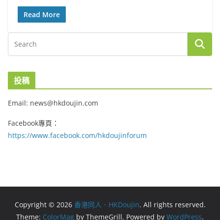
Read More
投稿
Email: news@hkdoujin.com
Facebook專頁：
https://www.facebook.com/hkdoujinforum
Copyright © 2026
香港同人．HKDoujin
. All rights reserved.
Theme:
ColorMag
by ThemeGrill. Powered by
WordPress
.