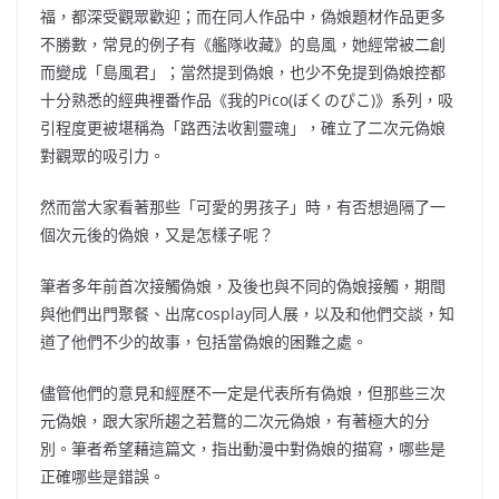
福，都深受觀眾歡迎；而在同人作品中，偽娘題材作品更多
不勝數，常見的例子有《艦隊收藏》的島風，她經常被二創
而變成「島風君」；當然提到偽娘，也少不免提到偽娘控都
十分熟悉的經典裡番作品《我的Pico(ぼくのぴこ)》系列，吸
引程度更被堪稱為「路西法收割靈魂」，確立了二次元偽娘
對觀眾的吸引力。
然而當大家看著那些「可愛的男孩子」時，有否想過隔了一
個次元後的偽娘，又是怎樣子呢？
筆者多年前首次接觸偽娘，及後也與不同的偽娘接觸，期間
與他們出門聚餐、出席cosplay同人展，以及和他們交談，知
道了他們不少的故事，包括當偽娘的困難之處。
儘管他們的意見和經歷不一定是代表所有偽娘，但那些三次
元偽娘，跟大家所趨之若鶩的二次元偽娘，有著極大的分
別。筆者希望藉這篇文，指出動漫中對偽娘的描寫，哪些是
正確哪些是錯誤。