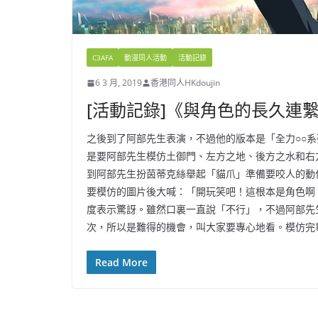
C3AFA
動漫同人活動
活動記錄
6 3 月, 2019
香港同人HKdoujin
[活動記錄]《與角色的長久連繫
之後到了阿部先生表演，不過他的版本是「全力○○
是要阿部先生模仿土御門、左方之地、後方之水和右
到阿部先生扮茵蒂克絲舉起「貓爪」準備要咬人的動
要模仿的圖片後大喊：「開玩笑吧！這根本是角色啊
度表示驚訝。雖然口裏一直說「不行」，不過阿部先
次，所以是難得的機會，叫大家要專心地看。模仿完
Read More