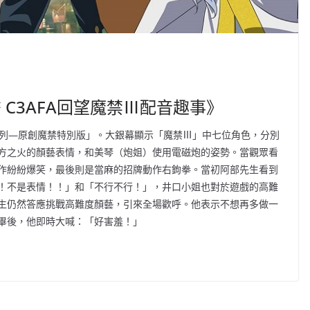
 C3AFA回望魔禁Ⅲ配音趣事》
系列—原創魔禁特別版」。大銀幕顯示「魔禁Ⅲ」中七位角色，分別
方之火的顏藝表情，和美琴（炮姐）使用電磁炮的姿勢。當觀眾看
作紛紛爆笑，最後則是當麻的招牌動作右鉤拳。當初阿部先生看到
！不是表情！！」和「不行不行！」，井口小姐也對於遊戲的高難
生仍然答應挑戰高難度顏藝，引來全場歡呼。他表示不想再多做一
畢後，他即時大喊：「好害羞！」