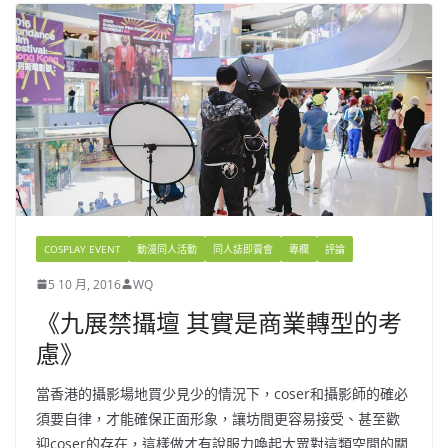
COSPLAY EVENT
動漫同人活動
同人誌即賣會
專欄
評論
5 10 月, 2016
WQ
《九展禁攝壇 其實是商業轉型的考
慮》
當香港的攝影場地買少見少的情況下，coser和攝影師的確必
須要自律，才能確保正面形象，讓坊間更容易接受、甚至歡
迎coser的存在，這樣做才有說服力喚起大眾對這類空間的關