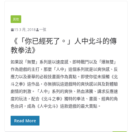
其他
15 3 月, 2018
一弦
《「你已經死了。」人中北斗的傳
教拳法》
如果說「無雙」系列是以速度感、即時戰鬥以及「爆無雙」
作為遊戲的主打，那麼「人中」這個系列就是以爽快感、反
應力以及豪華的必殺技畫面作為賣點。即使你從未接觸《北
斗之拳》這作品，亦無損玩這遊戲時的爽快感以與及對體驗
劇情的刺激。「人中」系列的爽快、熱血沸騰、講求反應速
度的玩法，配合《北斗之拳》獨特的拳法、畫面、經典的角
色台詞，成為《人中北斗》這款遊戲的最大賣點。
Read More