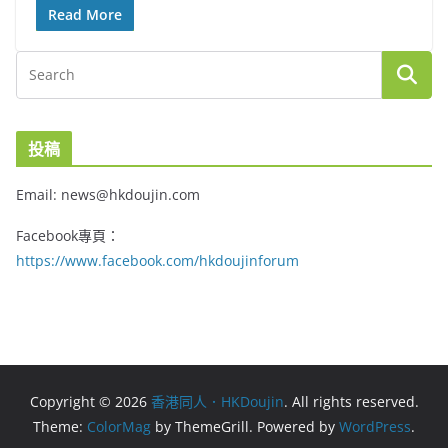
Read More
投稿
Email: news@hkdoujin.com
Facebook專頁：
https://www.facebook.com/hkdoujinforum
Copyright © 2026
香港同人．HKDoujin
. All rights reserved.
Theme:
ColorMag
by ThemeGrill. Powered by
WordPress
.