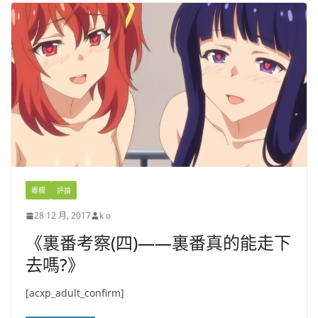
專欄
評論
28 12 月, 2017
k o
《裏番考察(四)——裏番真的能走下
去嗎?》
[acxp_adult_confirm]