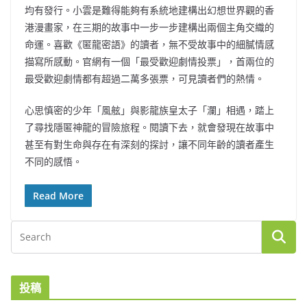
均有發行。小雲是難得能夠有系統地建構出幻想世界觀的香
港漫畫家，在三期的故事中一步一步建構出兩個主角交織的
命運。喜歡《匿龍密語》的讀者，無不受故事中的細膩情感
描寫所感動。官網有一個「最受歡迎劇情投票」，首兩位的
最受歡迎劇情都有超過二萬多張票，可見讀者們的熱情。
心思慎密的少年「風舷」與影龍族皇太子「瀾」相遇，踏上
了尋找隱匿神龍的冒險旅程。閱讀下去，就會發現在故事中
甚至有對生命與存在有深刻的探討，讓不同年齡的讀者產生
不同的感悟。
Read More
投稿