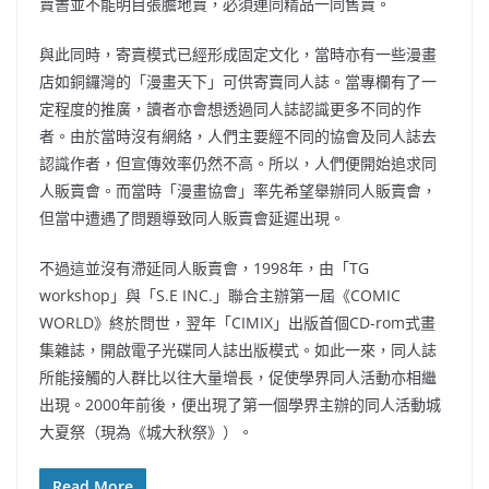
賣書並不能明目張膽地賣，必須連同精品一同售賣。
與此同時，寄賣模式已經形成固定文化，當時亦有一些漫畫
店如銅鑼灣的「漫畫天下」可供寄賣同人誌。當專欄有了一
定程度的推廣，讀者亦會想透過同人誌認識更多不同的作
者。由於當時沒有網絡，人們主要經不同的協會及同人誌去
認識作者，但宣傳效率仍然不高。所以，人們便開始追求同
人販賣會。而當時「漫畫協會」率先希望舉辦同人販賣會，
但當中遭遇了問題導致同人販賣會延遲出現。
不過這並沒有滯延同人販賣會，1998年，由「TG
workshop」與「S.E INC.」聯合主辦第一屆《COMIC
WORLD》終於問世，翌年「CIMIX」出版首個CD-rom式畫
集雜誌，開啟電子光碟同人誌出版模式。如此一來，同人誌
所能接觸的人群比以往大量增長，促使學界同人活動亦相繼
出現。2000年前後，便出現了第一個學界主辦的同人活動城
大夏祭（現為《城大秋祭》）。
Read More