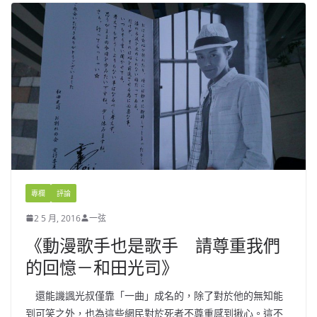
專欄
評論
2 5 月, 2016
一弦
《動漫歌手也是歌手 請尊重我們
的回憶－和田光司》
還能譏諷光叔僅靠「一曲」成名的，除了對於他的無知能
到可笑之外，也為這些網民對於死者不尊重感到揪心。這不