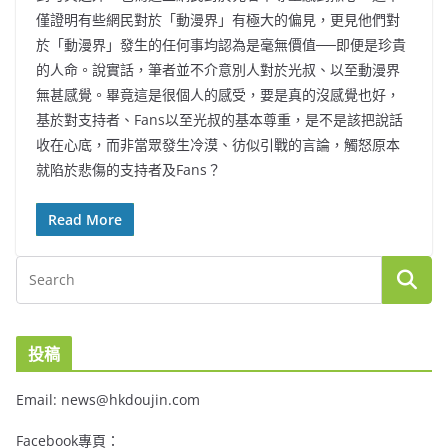
僅證明有些網民對於「動漫界」有極大的偏見，更見他們對
於「動漫界」發生的任何事均認為是毫無價值──即便是珍貴
的人命。說實話，筆者並不介意別人對於光叔、以至動漫界
無甚感覺。畢竟這是很個人的感受，要是真的沒感覺也好，
基於對支持者、Fans以至光叔的基本尊重，是不是該把說話
收在心底，而非當眾發生冷漠、彷似引戰的言論，觸怒原本
就陷於悲傷的支持者及Fans？
Read More
投稿
Email: news@hkdoujin.com
Facebook專頁：