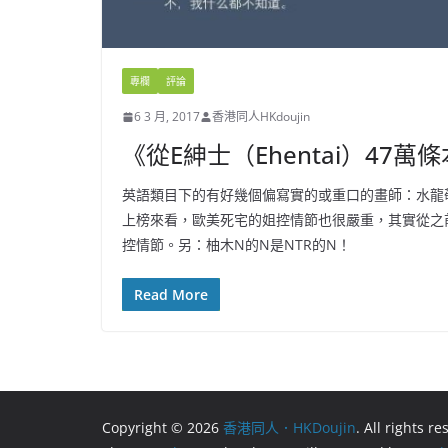
專欄
評論
6 3 月, 2017
香港同人HKdoujin
《從E紳士（Ehentai）4
英語類目下的有好幾個偏寫實的或重口的畫師：水龍
上榜來看，歐美死宅的姐控情節也很嚴重，其實從之
控情節。另：柚木N的N是NTR的N！
Read More
Copyright © 2026
香港同人．HKDoujin
. All rights r