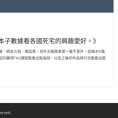
7萬條本子數據看各國死宅的興趣愛好。》
敬、師走の翁、朝凪等。另外水龍敬拿第一毫不意外。從柚木N能
前的雜項TAG裡就能看出點端倪，以及之後的作品排行也能看出姐
eserved.