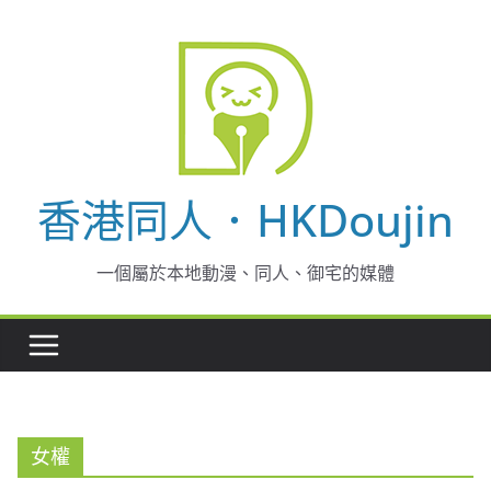
Skip
to
content
香港同人．HKDoujin
一個屬於本地動漫、同人、御宅的媒體
女權