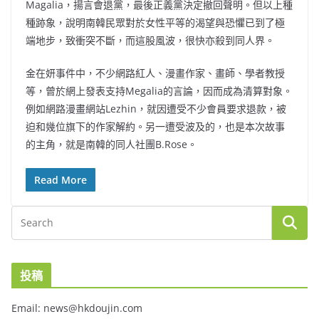
Magalia，揚言會退黨，最後正義黨決定撤回聲明。但以上種
種跡象，說明南韓民眾對於女性平等的渴望與恐懼已到了極
端地步，致衝突不斷，而這股風波，很快亦殺到同人界。
金在妍事件中，不少網路紅人、漫畫作家、畫師、學者教授
等，曾於網上發表支持Megalia的言論，因而成為清算對象。
例如網路漫畫網站Lezhin，就因遭受不少會員要求退款，被
迫和幾位旗下的作家解約。另一遭受波及的，也是本次故事
的主角，就是南韓的同人社團B.Rose。
Read More
投稿
Email: news@hkdoujin.com