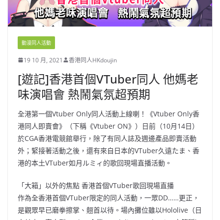
動漫同人活動
19 10 月, 2021
香港同人HKdoujin
[遊記]香港首個VTuber同人 他媽老
味演唱會 熱鬧氣氛超預期
全港第一個Vtuber Only同人活動上線喇！《Vtuber Only香
港同人即賣會》（下稱《Vtuber ON》）日前（10月14日）
於CGA香港電競館舉行，除了有同人誌及週邊產品即賣活動
外；緊接著活動之後，還有來自日本的VTuber久遠たま、香
港的本土VTuber如月ルミィ的歌回現場直播活動。
「大箱」以外的焦點 香港首個VTuber歌回現場直播
作為全香港首個VTuber限定的同人活動，一眾DD……更正，
是觀眾早已磨拳擦掌、翹首以待。場內攤位雖以Hololive（日