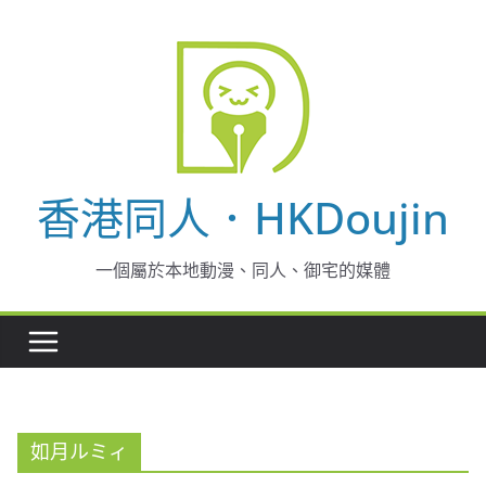
Skip
to
content
香港同人．HKDoujin
一個屬於本地動漫、同人、御宅的媒體
如月ルミィ