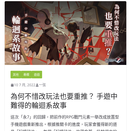
其他
專欄
遊戲
10 7 月, 2022
一弦
為何不惜改玩法也要重推？ 手遊中
難得的輪迴系故事
這次「永7」的回歸，把前作的RPG戰鬥元素一舉改成放置型
手機遊戲重新推出。根據推關卡的進度，玩家會獲得新的道