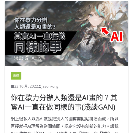
專欄
23 10 月, 2022
jasonkong
你在歇力分辦人類還是AI畫的？其
實AI一直在做同樣的事(淺談GAN)
網上很多人以為AI就是把別人的圖剪剪貼貼拼湊而成，所以
直接就把AI理解為盜圖偷圖，認定它沒有創新的能力。讓我