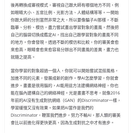
後再轉換成審視模式，審視自己跟大師有哪個地方不同，例
如眼睛大小、五官比例、光影方法、人體結構等等。一開始
你跟大師的分別當然非常之大，所以要像騙子AI那樣，不斷
臨摹、分析、模仿，盡力嘗試畫出學習對象的畫風，然後把
自己的腦袋切換成鑑定AI，找出自己跟學習對象的畫風不同
的地方。你會發現，透過不斷的模仿和比較，你的審美會愈
來愈高，眼睛會愈來愈容易分辦出不同畫風的差異，畫力也
就隨之提高。
當你學習的對象超過一個人，你就可以開始嘗試混搭風格，
加進不同的元素，發展成新的創作。學AI怎麼學習，你就會
進步。畫畫是很用腦的，AI能用這方法建構網絡神經，你也
能在腦內建構自己的網絡神經。光是畫畫不思考，就像2016
年前的AI沒有生成對抗網絡（GAN）的Discriminator一樣，
學習緩慢又沒有效果。如果把AI當作是我們的
Discriminator，鞭策我們進步，努力不輸AI，那人類的審美
會比以前進化得更快更高，因為生成對抗之中才有進步。