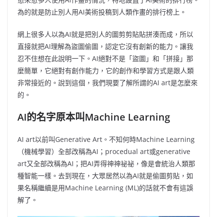
為的就是防止別人用AI美術投稿到人類作畫的排行榜上。
網上很多人以為AI就是把別人的圖剪剪貼貼拼湊而成，所以
直接就把AI理解為盜圖偷圖，認定它沒有創新的能力。讓我
忍不住想在此說明一下。AI絕對不是「盜圖」和「拼接」那
麼簡單，它絕對有創作能力，它的創作和學習方式是跟人類
非常接近的。說到這個，我們現要了解所謂的AI art是怎麼來
的。
AI的名字原本叫Machine Learning
AI art以前叫Generative Art。不知何時Machine Learning
（機械學習）全部改稱為AI；procedual art或generative
art又全部改稱為AI；把AI弄得神神祕祕，像是會統治人類那
種智能一樣。去到現在，大眾居然以為AI就是偷圖剪貼，如
果名稱繼續是用Machine Learning (ML)的話就不會有這誤
解了。