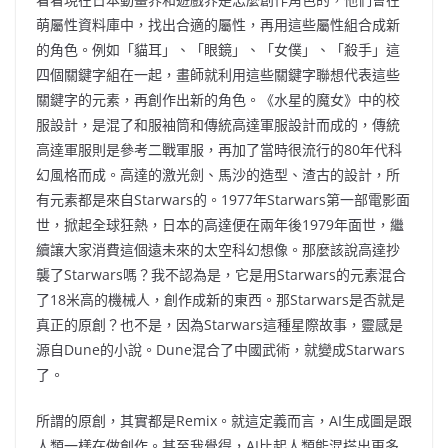
萌屬性資料庫中，找出合適的屬性，再用這些屬性組合成新
的角色。例如「貓耳」、「眼鏡」、「女僕」、「殺手」這
四個關鍵字組在一起，畫師就利用這些關鍵字聯想代表這些
關鍵字的元素，再創作出新的角色。《水星的魔女》中的校
服設計，是混了和服袖筒和傳統高達軍服設計而成的，傳統
高達軍服則是參考二戰軍服，再加了當時很流行的80年代科
幻風格而成。高達的激光劍、馬沙的造型、渣古的設計，所
有元素都是來自Starwars的。1977年Starwars第一部電影面
世，掀起全球狂熱，日本的高達便在兩年後1979年面世，繼
續讓大家消費這個遠未來的太空科幻想像。那麼該說高達抄
襲了Starwars嗎？我不認為是，它是用Starwars的元素混合
了18米高的機械人，創作成新的東西。那Starwars是否就是
真正的原創？也不是，因為Starwars這種星際故事，靈感是
源自Dune的小說。Dune混合了中國武術，就變成Starwars
了。
所謂的原創，其實都是Remix。就這定義而言，AI生成圖是跟
人類一樣在做創作。甚至我覺得，AI比起人類能混搭出更多