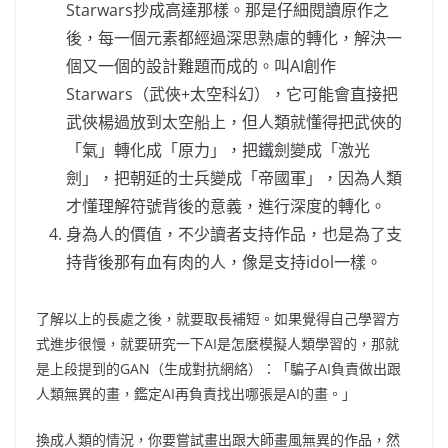
Starwars抄成高達那樣。那是仔細閱讀原作之
後，每一個元素都經過深思熟慮的轉化，解決一
個又一個的設計難題而成的。叫AI創作
Starwars（武俠+太空科幻），它可能會直接把
武俠楊過放到太空船上，但人類就懂得把武俠的
「氣」轉化成「原力」，把鐵劍變成「激光
劍」，把朝延的士兵變成「帝國軍」，因為人類
才懂理解符號背後的意義，進行深度的轉化。
身為人的價值，不少讀者支持作品，也是為了支
持背後那有血有肉的人，像是支持idol一樣。
了解以上的長處之後，就要取長補短。如果覺得自己學習方
式進步很慢，就要研究一下AI是怎麼模擬人類學習的，那就
是上段提到的GAN（生成對抗網絡）：「騙子AI負責做出跟
人類無異的畫，鑑定AI再負責找出哪張是AI的畫。」
換成人類的情況，你要嘗試畫出跟大師畫風無異的作品，然