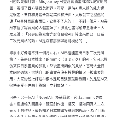
回想起幾個月前，MidJourney AI畫寫實油畫風和超現實風的
圖，震盪了西方場景美術界。可是，當時AI畫人體的能力還
是很差，五官和身體全都是錯位和扭曲，大眾就言之鑿鑿的
說「AI畫背景厲害而已，它畫不了人的！」不到一個月，AI突
然掌握了寫實風的人體畫法了，臉孔也畫得愈來愈端正。大
眾又說：「只是因為寫實光影容易被AI計算出來而已！日系
二次元風格的話，AI是沒有那麼容易能模仿的！」
印象中好像還不到一個月左右，AI已經能畫出日系二次元風
格了。先是日本推出了的mimic（ミミック）的AI，它可以模
仿某個日系畫風的臉孔，然後畫出類似的風格，當時大量日
本網民恐慌，害怕自己的畫會在沒有授權的情況下被拿去盜
用，大家紛紛批評這AI根本是明目張膽鼓勵盜圖，於是這AI又
很快承受不住網上輿論，立刻關站了。
可是，另一個AI「NovelAI」極速冒起，它比起mimic更厲
害。透過輸入關鍵字，隨便創作出一幅又一幅如同真人二次
元大手的作品。最近知名日本插畫投稿網站Pixiv，為了回應
愈來愈多人使用AI作畫的情況，特地設置了AI美術的排行榜。