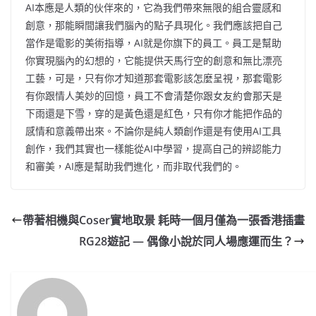
AI本應是人類的伙伴來的，它為我們帶來無限的組合靈感和
創意，那能瞬間讓我們腦內的點子具現化。我們應該把自己
當作是電影的美術指導，AI就是你旗下的員工。員工是幫助
你實現腦內的幻想的，它能提供天馬行空的創意和無比漂亮
工藝，可是，只有你才知道那套電影該怎麼呈視，那套電影
有你跟情人美妙的回憶，員工不會清楚你跟女友約會那天是
下雨還是下雪，穿的是黃色還是紅色，只有你才能把作品的
感情和意義帶出來。不論你是純人類創作還是有使用AI工具
創作，我們其實也一樣能從AI中學習，提高自己的辨認能力
和審美，AI應是幫助我們進化，而非取代我們的。
帶著相機與Coser實地取景 耗時一個月僅為一張香港插畫
RG28遊記 — 偶像小說於同人場應運而生？