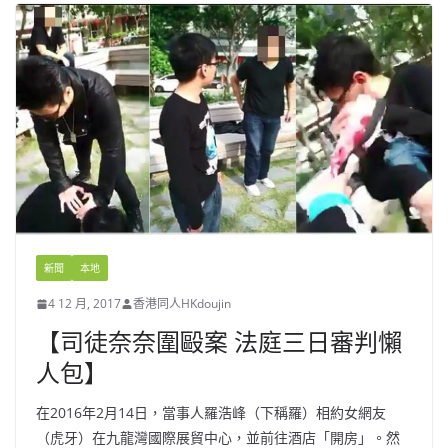
新聞
本地
4 12 月, 2017
香港同人HKdoujin
【司徒奈奈圍毆案 法庭三日審判懶
人包】
在2016年2月14日，當事人羅浩峰（下稱羅）相約女網友
（虎牙）在九龍灣國際展貿中心，並前往酒店「開房」。然