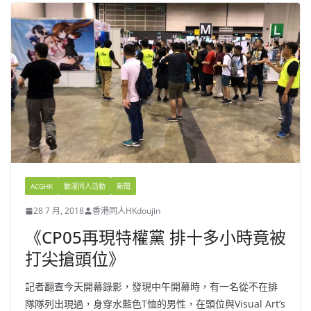
ACGHK
動漫同人活動
新聞
28 7 月, 2018
香港同人HKdoujin
《CP05再現特權黨 排十多小時竟被
打尖搶頭位》
記者翻查今天開幕錄影，發現中午開幕時，有一名從不在排
隊隊列出現過，身穿水藍色T恤的男性，在頭位與Visual Art’s