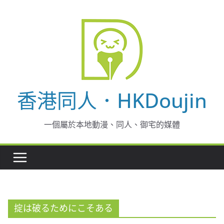
Skip
to
content
香港同人．HKDoujin
一個屬於本地動漫、同人、御宅的媒體
掟は破るためにこそある