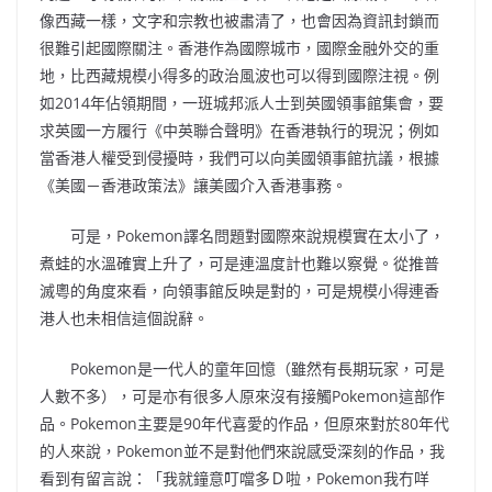
像西藏一樣，文字和宗教也被肅清了，也會因為資訊封鎖而
很難引起國際關注。香港作為國際城市，國際金融外交的重
地，比西藏規模小得多的政治風波也可以得到國際注視。例
如2014年佔領期間，一班城邦派人士到英國領事館集會，要
求英國一方履行《中英聯合聲明》在香港執行的現況；例如
當香港人權受到侵擾時，我們可以向美國領事館抗議，根據
《美國－香港政策法》讓美國介入香港事務。
可是，Pokemon譯名問題對國際來說規模實在太小了，
煮蛙的水溫確實上升了，可是連溫度計也難以察覺。從推普
滅粵的角度來看，向領事館反映是對的，可是規模小得連香
港人也未相信這個說辭。
Pokemon是一代人的童年回憶（雖然有長期玩家，可是
人數不多），可是亦有很多人原來沒有接觸Pokemon這部作
品。Pokemon主要是90年代喜愛的作品，但原來對於80年代
的人來說，Pokemon並不是對他們來說感受深刻的作品，我
看到有留言說：「我就鐘意叮噹多Ｄ啦，Pokemon我冇咩