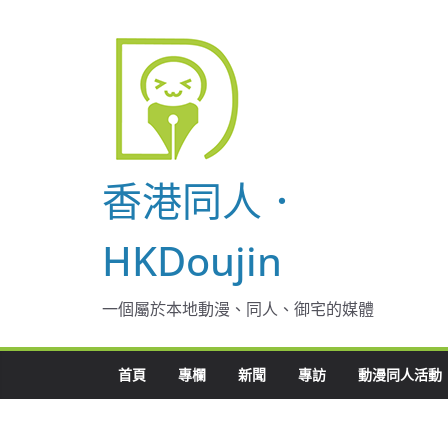
Skip
to
content
香港同人．
HKDoujin
一個屬於本地動漫、同人、御宅的媒體
首頁
專欄
新聞
專訪
動漫同人活動