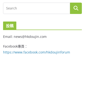
投稿
Email: news@hkdoujin.com
Facebook專頁：
https://www.facebook.com/hkdoujinforum