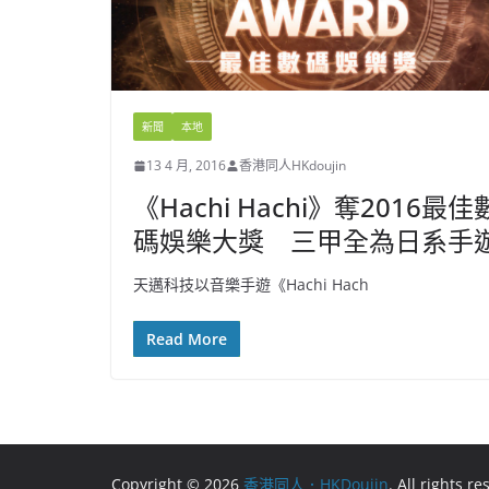
新聞
本地
13 4 月, 2016
香港同人HKdoujin
《Hachi Hachi》奪2016最佳
碼娛樂大獎 三甲全為日系手
天邁科技以音樂手遊《Hachi Hach
Read More
Copyright © 2026
香港同人．HKDoujin
. All rights r