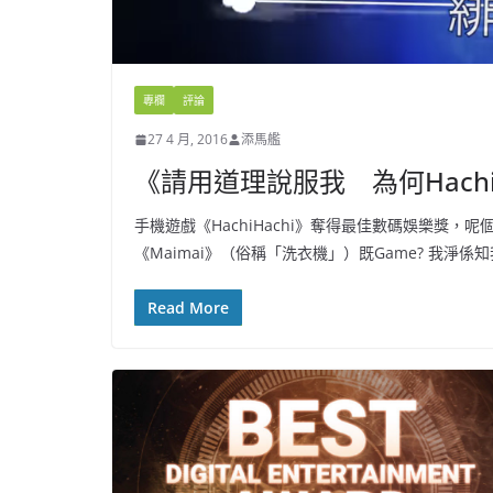
專欄
評論
27 4 月, 2016
添馬艦
《請用道理說服我 為何Hachi
手機遊戲《HachiHachi》奪得最佳數碼娛樂獎
《Maimai》（俗稱「洗衣機」）既Game? 我淨係
Read More