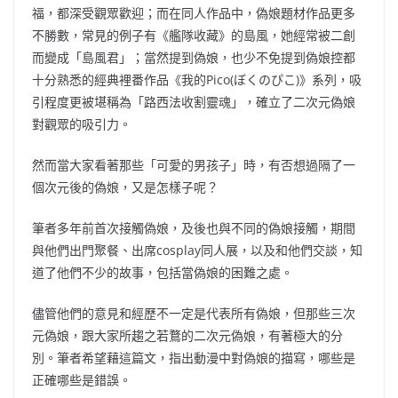
福，都深受觀眾歡迎；而在同人作品中，偽娘題材作品更多
不勝數，常見的例子有《艦隊收藏》的島風，她經常被二創
而變成「島風君」；當然提到偽娘，也少不免提到偽娘控都
十分熟悉的經典裡番作品《我的Pico(ぼくのぴこ)》系列，吸
引程度更被堪稱為「路西法收割靈魂」，確立了二次元偽娘
對觀眾的吸引力。
然而當大家看著那些「可愛的男孩子」時，有否想過隔了一
個次元後的偽娘，又是怎樣子呢？
筆者多年前首次接觸偽娘，及後也與不同的偽娘接觸，期間
與他們出門聚餐、出席cosplay同人展，以及和他們交談，知
道了他們不少的故事，包括當偽娘的困難之處。
儘管他們的意見和經歷不一定是代表所有偽娘，但那些三次
元偽娘，跟大家所趨之若鶩的二次元偽娘，有著極大的分
別。筆者希望藉這篇文，指出動漫中對偽娘的描寫，哪些是
正確哪些是錯誤。