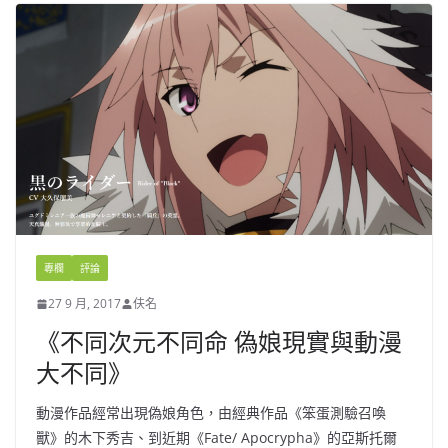
專欄
評論
27 9 月, 2017
伕名
《不同次元不同命 偽娘現實與動漫
大不同》
動漫作品經常出現偽娘角色，由經典作品《笨蛋測驗召喚
獸》的木下秀吉、到近期《Fate/ Apocrypha》的亞斯托爾