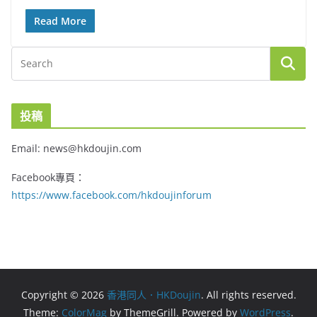
Read More
投稿
Email: news@hkdoujin.com
Facebook專頁：
https://www.facebook.com/hkdoujinforum
Copyright © 2026
香港同人．HKDoujin
. All rights reserved.
Theme:
ColorMag
by ThemeGrill. Powered by
WordPress
.