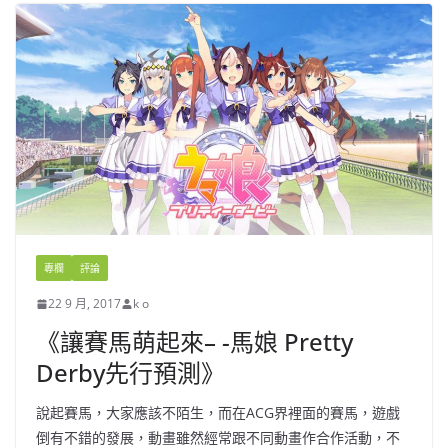
專欄
評論
22 9 月, 2017
k o
《讓賽馬萌起來– -馬娘 Pretty
Derby先行預測》
說起賽馬，大家應該不陌生，而在ACG界裡面的賽馬，遊戲
倒有不錯的發展，動畫雖然經常跟不同動畫作合作活動，不