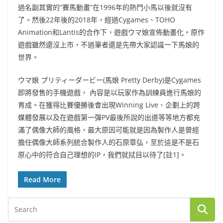
過名副其實的”賽馬動畫”在1996年的熱鬥小馬以後就沒有
了。然後22年後的2018年，經過Cygames、TOHO
Animation和Lantis的合作下，遊戲ウマ娘宣佈動畫化。原作
遊戲雖然還沒上市，不過筆者還是先帶大家認識一下馬娘的
世界。
ウマ娘 プリティーダービー(馬娘 Pretty Derby)是Cygames
即將發售的手機遊戲， 內容是以玩家作為訓練員進行馬娘的
育成。在獲得比賽優勝後會出現Winning Live、企劃上的跨
媒體發展以及在遊戲第一彈PV最後所說的出道等等地方都充
滿了偶像大師的風格，最大原因可能就是因為製作人是曾經
擔任偶像大師系列統合製作人的石原章弘，至於這是不是石
原心中的符合自己理想的IP，我們就拭目以待了[註1]。
Read More