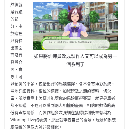
然後就
是賽跑
的部
分
，
由
於這裡
只有釋
出畫面
而沒有
如果將訓練員改成製作人又可以成為另一
具體介
個系列了
面
，
實
際上可
以預測的不多
，
包括出賽的馬娘選擇
、
會不會有博彩系統
、
場地詳細資料
、
檔位的選擇
、
加減磅數之類的資料一切欠
奉
，
所以實際上怎樣才能讓你的馬娘贏得賽事
，
就算是筆者
都不知道
。
不過可以看到兩人相撞
的
畫面
，
相信跟數值的高
低有直接關係
。
而製作組多次強調在獲得勝利後會有稱為
Winning Live的表演
，
那麼就筆者自己的看法
，
玩法
和
系統
跟傳統的偶像大師非常相似
。