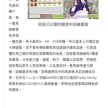
先是訓
練介
面
，
每
一隻馬
目前已公開的開發中訓練畫面
娘都會
有多過
一種衣裝
，
而卡面有N
、
SR
、
SSR四種
，
所以基本上可確定是
卡牌遊戲
，
而不會有傳統賽馬育成遊戲中講究血統
，
引退成
種牡馬之類非常接近現實賽馬的系統
。
而每隻馬娘擁有5種基
本數值
，
分別是力量
、
速度
、
耐力
、
膽量以及智慧
，
然後經
過依靠玩家手上其他馬娘
，
以及朋友的一隻馬娘來進行
遊
戲
。
訓練基本有6種
，
並
根據隊伍中的馬娘來決定訓練成功
率
。
另外在トレセン学園MAP的介面可以看到Pretty Derby
將會有相似CGSS的小人風格動畫
，
而
相信
這個
會跟訓練系統
有關係
。