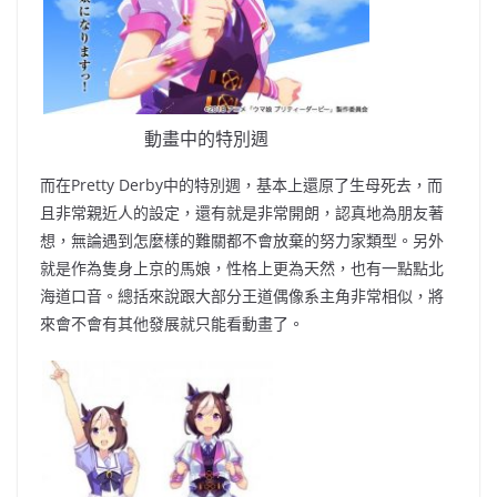
動畫中的特別週
而在Pretty Derby中的特別週
，
基本上還原了生母死去
，
而
且非常親近人的設定
，
還有就是非常開朗
，
認真地為朋友著
想
，
無論遇到怎麼樣的
難關
都不會放棄的努力家類型
。
另外
就是作為隻身上京的馬娘
，
性格上更為天然
，
也有一點點北
海道口音
。
總括來說跟大部分王道偶像系主角非常相似
，
將
來會不會有其他發展就
只
能看動畫了
。