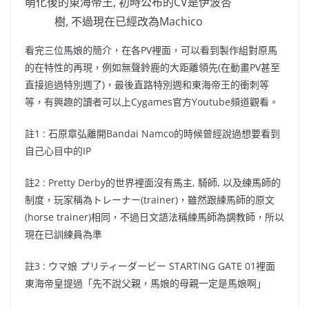
萌化後的東海帝王, 初時公布的CV是伊波杏
樹, 不過現在已經改為Machico
看完三位馬娘的簡介
，
在各PV裡面
，
可以看到製作組對原馬
的在特性的再現
，
例如無聲鈴鹿的大距離領先(在動畫PV甚至
直接追過特別週了)
，
最後直路特別週和東海帝王的衝刺等
等
，
有興趣的讀者可以上Cygames官方Youtube頻道觀看
。
註1 : 石原章弘離開Bandai Namco的時候曾經說過想要看到
自己心目中的IP
註2 : Pretty Derby的世界裡面沒有馬主, 騎師, 以及練馬師的
制度
，
玩家稱為トレーナー(trainer)
，
雖然跟練馬師的原文
(horse trainer)相同
，
不過日文語法稱練馬師為調教師
，
所以
現在已訓練員為準
註3 : ウマ娘 プリティーダービー STARTING GATE 01裡面
東海帝皇提過「先不說父親
，
馬娘的母親一定是馬娘啊」