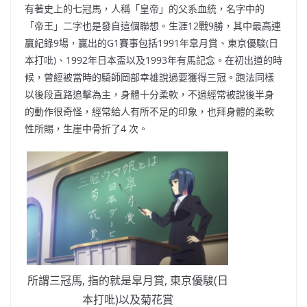
有著史上的七冠馬
，
人稱「皇帝」的父系血統
，
名字中的
「帝王」二字也是發自這個聯想
。
生
涯
12戰9勝
，
其中最高連
贏紀錄9場
，
贏出的G1賽事包括1991年皐月賞
、
東京優駿(日
本打吡)
、
1992年日本盃以及1993年有馬記念
。
在初出道的時
候
，
曾經被當時的騎師岡部幸雄說過要獲得三冠
。
跑法同樣
以後段直路追擊為主
，
身體十分柔軟
，
不過經常被說後半身
的動作很奇怪
，
經常給人有所不足的印象
，
也拜身體的柔軟
性所賜
，
生崖中骨折了4 次
。
所謂三冠馬, 指的就是皐月賞, 東京優駿(日
本打吡)以及菊花賞