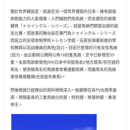
關於世界觀設定
，
就是在另一個世界裡面的日本
，
擁有超強
奔跑能力的人氣偶像
，
人們稱她們為馬娘
。
而全國性的娛樂
體育「トゥインクル・シリーズ」, 就是馬娘們
期望出道的競
走比賽
，
而故事的舞台
設
在專門為トゥインクル・シリーズ
而
設立的全宿舍制學校トレセン学園
，
玩家
扮演着
新進的學
校教師以及訓練員
的角色
[註2]
。
目前已登場的只有女性馬娘
[註3]
，
由
企劃剛公開時
公佈18的隻馬娘
，
至今
已
新增至59
隻
。
全部馬娘都使用JRA(日本中央競馬会)
/地方競馬
/存在過的
馬名
，
使用雄馬名的馬娘會穿著運動短褲
，
而雌馬名的馬娘
會穿著燈籠褲(也就是布魯馬)
。
然後根據已經釋出的資料稍微深入一點觀察在各PV出現率最
高
，
時間最長的三隻馬娘
分别是
，
特別週
、
無聲鈴鹿
、
東海
帝王
。