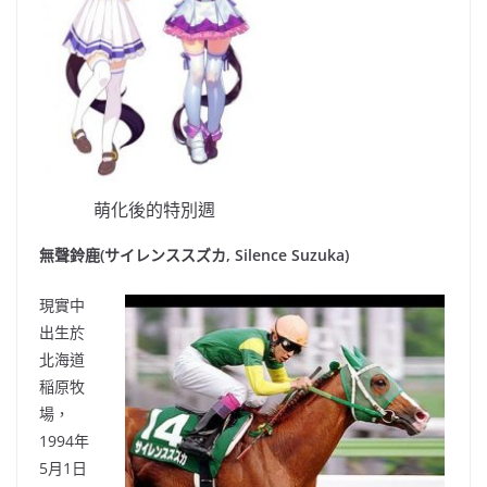
萌化後的特別週
無聲鈴鹿(サイレンススズカ, Silence Suzuka)
現實中
出生於
北海道
稲原牧
場
，
1994年
5月1日