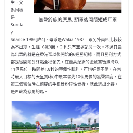
生
，
父
系同樣
是
無聲鈴鹿的原馬, 頭罩後開簡短成耳罩
Sunda
y
Silance 1986[註4]
，
母系
是
Wakia 1987
。
跟另外兩匹比較較
為不出眾
，
生
涯
16戰9勝
，
GI也只有宝塚記念一次
。
不過其最
為出眾的就是在香港盃以後開始的6連勝紀錄
，
而且勝利方式
都是從開閘到終點全程領先
，
在最高紀錄的金鯱賞衝線時以
11個馬位
，
時間差1.8秒的壓倒性勝利
。
可惜好景不常
，
在當
時最大目標的天皇賞(秋)中原本領先10個馬位的無聲鈴鹿
，
在
第三個
彎
位時左前腳的手根骨粉碎
性
骨折
，
就此退出比賽
，
是匹較為悲劇
的馬
。