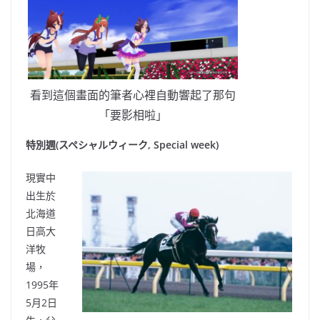
看到這個畫面的筆者心裡自動響起了那句
「要影相啦」
特別週(スペシャルウィーク, Special week)
現實中
出生於
北海道
日高大
洋牧
場
，
1995年
5月2日