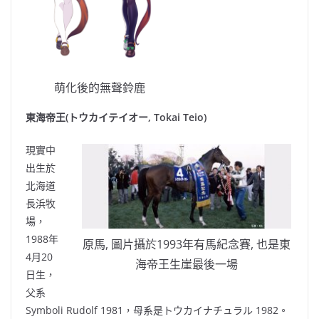
萌化後的無聲鈴鹿
東海帝王(トウカイテイオー, Tokai Teio)
現實中
出生於
北海道
長浜牧
場
，
1988年
原馬, 圖片攝於1993年有馬紀念賽, 也是東
4月20
海帝王生崖最後一場
日生
，
父系
Symboli Rudolf 1981
，
母系
是
トウカイナチュラル 1982
。