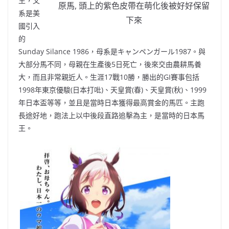
生
，
父
原馬, 頭上的紫色皮帶在萌化後被好好保留
系是美
下來
國引入
的
Sunday Silance 1986
，
母系
是
キャンペンガール1987
。
與
大部分馬不同
，
母親在生產後5日死亡
，
後來交由農耕馬養
大
，
而且非常親近人
。
生
涯
17戰10勝
，
勝出的GI賽事包括
1998年東京優駿(日本打吡)
、
天皇賞(春)、天皇賞(秋)
、
1999
年日本盃
等等
，
並且是
當時日本獲得最高賞金的馬匹
。
主跑
長途好地
，
跑法上以中後段直路追擊為主
，
是當時的日本馬
王
。