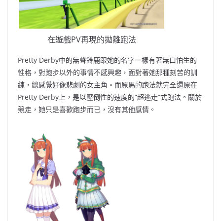
在遊戲PV再現的拋離跑法
Pretty Derby中的無聲鈴鹿跟她的名字一樣有著無口怕生的
性格
，
對跑步以外的事情不感興趣
，
面對著她那種刻苦的訓
練
，
總感覺好像悲劇的女主角
。
而原馬的跑法就完全還原在
Pretty Derby上
，
是以壓倒性的速度的”超逃走”式跑法
。
關於
競走
，
她只是喜歡跑步而已
，
沒有其他感情
。