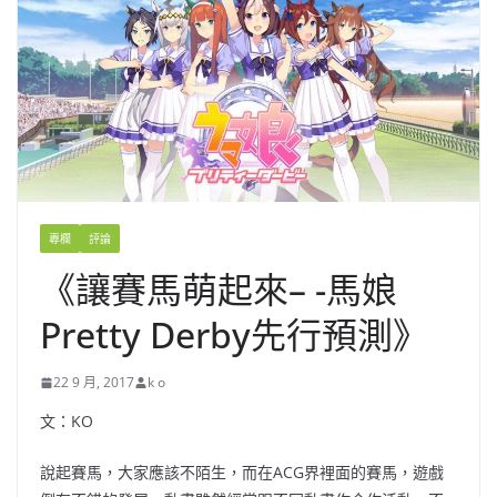
專欄
評論
《讓賽馬萌起來– -馬娘
Pretty Derby先行預測》
22 9 月, 2017
k o
文：KO
說起賽馬
，
大家應該不陌生
，
而在ACG界裡面的賽馬
，
遊戲