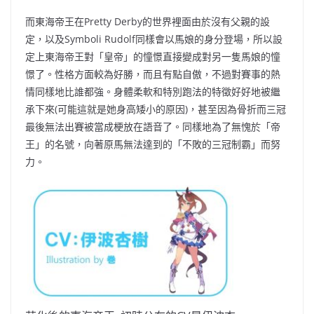
而東海帝王在Pretty Derby的世界裡面由於沒有父親的設
定
，
以及Symboli Rudolf同樣會以馬娘的身分登場
，
所以設
定上東海帝王對「皇帝」的憧憬直接變成對另一隻馬娘的憧
憬了
。
性格方面較為好勝
，
而且有點自傲
，
不過對賽事的熱
情同樣地比誰都強
。
身體柔軟和特別跑法的特徵好好地被繼
承下來(可能這就是她身高
矮
小的原因)
，
甚至因為骨折而三冠
最後無法出賽被當成梗放在語音了
。
同樣地為了無愧於「帝
王」的名號
，
向著原馬無法達到的「不敗的三冠制霸」而努
力
。