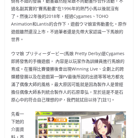
倒有不錯的發展
，
動畫雖然經常跟不同動畫作合作活動
，
不
過名副其實的”賽馬動畫”在1996年的熱鬥小馬以後就沒有
了
。
然後22年後的2018年
，
經過Cygames
、
TOHO
Animation和Lantis的合作下
，
遊戲ウマ娘宣
佈
動畫化
。
原作
遊戲雖然還沒上市
，
不過筆者還是先帶大家認識一下馬娘的
世界
。
ウマ娘 プリティーダービー(馬娘 Pretty Derby)是Cygames
即將發售的手機遊戲
，
內容
是以玩家作為訓練員進行馬娘的
育成
。
在獲得比賽優勝後會出現Winning Live
、
企劃上的跨
媒體發展
以及在遊戲第一彈PV最後所說的出道等等
地方都
充
滿
了
偶像大師的風格
，
最大原因可能就是因為製作人是曾經
擔任偶像大師系列統合製作人的石原章弘
，
至於
這是不是石
原心中的符合自己理想的IP
，
我們就拭目以待了[註1]
。
先看一
下她的
介面資
料
，
首