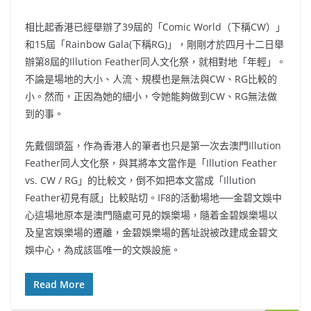
相比起香港已經舉辦了39屆的「Comic World（下稱CW）」
和15屆「Rainbow Gala(下稱RG)」，剛剛才於四月十二日舉
辦第8屆的Illution Feather同人文化祭，就相對地「年輕」。
不論是場地的大小、人流、規模也是無法與CW、RG比較的
小。然而，正因為她的細小，令她能夠做到CW、RG無法做
到的事。
先戴個頭盔，作為香港人的筆者也只是第一次去澳門Illution
Feather同人文化祭，與其將本文當作是「Illution Feather
vs. CW / RG」的比較文，倒不如把本文當成「Illution
Feather初見有感」比較貼切。IF8的活動場地──金碧文娛中
心這場地原本是澳門隨處可見的娛樂場，隨着金碧娛樂場以
及皇宮娛樂場的遷離，金碧娛樂場的舊址說被改建成金碧文
娛中心，為成該區唯一的文娛設施。
Read More