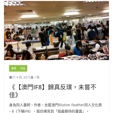
專欄
評論
21 4 月, 2015
一弦
《【澳門IF8】歸真反璞，未嘗不
佳》
身為同人畫師、作者，去罷澳門Illution Feather同人文化祭
– 8（下稱IF8），我彷彿見到「我最期待的畫面」。