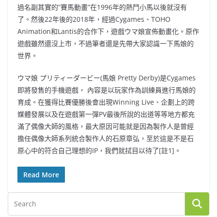
過名副其實的”賽馬動畫”在1996年的熱鬥小馬以後就沒有
了。然後22年後的2018年，經過Cygames、TOHO
Animation和Lantis的合作下，遊戲ウマ娘宣佈動畫化。原作
遊戲雖然還沒上市，不過筆者還是先帶大家認識一下馬娘的
世界。
ウマ娘 プリティーダービー(馬娘 Pretty Derby)是Cygames
即將發售的手機遊戲， 內容是以玩家作為訓練員進行馬娘的
育成。在獲得比賽優勝後會出現Winning Live、企劃上的跨
媒體發展以及在遊戲第一彈PV最後所說的出道等等地方都充
滿了偶像大師的風格，最大原因可能就是因為製作人是曾經
擔任偶像大師系列統合製作人的石原章弘，至於這是不是石
原心中的符合自己理想的IP，我們就拭目以待了[註1]。
Read More