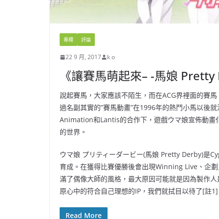
專欄
評論
22 9 月, 2017
k o
《讓賽馬萌起來– -馬娘 Pretty
說起賽馬，大家應該不陌生，而在ACG界裡面的賽
過名副其實的”賽馬動畫”在1996年的熱鬥小馬以後就沒
Animation和Lantis的合作下，遊戲ウマ娘
的世界。
ウマ娘 プリティーダービー(馬娘 Pretty Derb
育成。在獲得比賽優勝後會出現Winning Live
滿了偶像大師的風格，最大原因可能就是因為製作人
原心中的符合自己理想的IP，我們就拭目以待了[註1]
Read More